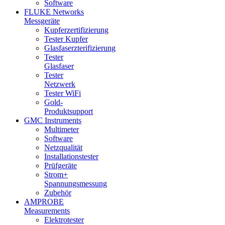
Software
FLUKE Networks
Messgeräte
Kupferzertifizierung
Tester Kupfer
Glasfaserzterifizierung
Tester
Glasfaser
Tester
Netzwerk
Tester WiFi
Gold-
Produktsupport
GMC Instruments
Multimeter
Software
Netzqualität
Installationstester
Prüfgeräte
Strom+
Spannungsmessung
Zubehör
AMPROBE
Measurements
Elektrotester