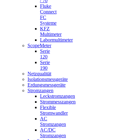
/ 70
Fluke
Connect
FC
Systeme
KFZ
Multimeter
Labormultimeter
ScopeMeter
Serie
120
Serie
190
Netzqualität
Isolationsmessgeräte
Erdungsmessgeräte
Stromzangen
Leckstromzangen
Strommesszangen
Flexible
Stromwandler
AC
Stromzangen
AC/DC
Stromzangen