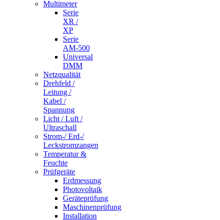
Multimeter
Serie
XR /
XP
Serie
AM-500
Universal
DMM
Netzqualität
Drehfeld /
Leitung /
Kabel /
Spannung
Licht / Luft /
Ultraschall
Strom-/ Erd-/
Leckstromzangen
Temperatur &
Feuchte
Prüfgeräte
Erdmessung
Photovoltaik
Geräteprüfung
Maschinenprüfung
Installation