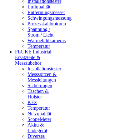
Installationstester
Luftqualität
Entfernungsmesser
Schwingungsmessung
Prozesskalibratoren
Spannung /
Strom / Licht
Wärmebildkameras
Temperatur
FLUKE Industrial
Ersatzteile &
Messzubehör
Installationstester
Messspitzen &
Messleitungen
Sicherungen
Taschen &
Holster
KFZ
Temperatur
Netzqualität
ScopeMeter
Akku &
Ladegerät
Diverses