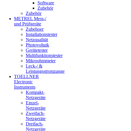
Software
Zubehör
Zubehör
METREL Mess-/
und Prüfgeräte
Zubehoer
Installationstester
Netzqualität
Photovoltaik
Gerätetester
Multifunktionstester
Mikroohmmeter
Leck-/ &
Leistungsstromzange
TOELLNER
Electronic
Instruments
Kompakt-
Netzgeräte
Einzel-
Netzgeräte
Zweifach-
Netzgeräte
Dreifach-
Netzgeräte