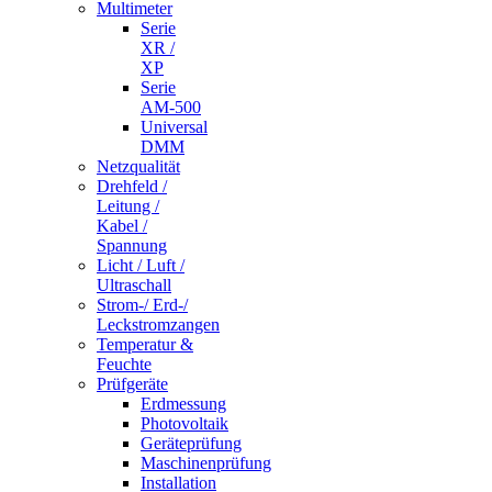
Multimeter
Serie
XR /
XP
Serie
AM-500
Universal
DMM
Netzqualität
Drehfeld /
Leitung /
Kabel /
Spannung
Licht / Luft /
Ultraschall
Strom-/ Erd-/
Leckstromzangen
Temperatur &
Feuchte
Prüfgeräte
Erdmessung
Photovoltaik
Geräteprüfung
Maschinenprüfung
Installation