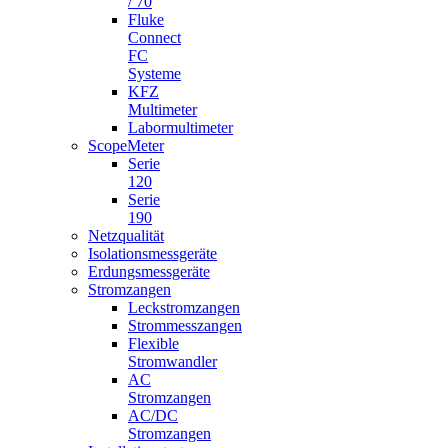
/ 70
Fluke
Connect
FC
Systeme
KFZ
Multimeter
Labormultimeter
ScopeMeter
Serie
120
Serie
190
Netzqualität
Isolationsmessgeräte
Erdungsmessgeräte
Stromzangen
Leckstromzangen
Strommesszangen
Flexible
Stromwandler
AC
Stromzangen
AC/DC
Stromzangen