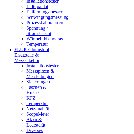
Installationstester
Luftqualität
Entfernungsmesser
Schwingungsmessung
Prozesskalibratoren
Spannung /
Strom / Licht
Wärmebildkameras
Temperatur
FLUKE Industrial
Ersatzteile &
Messzubehör
Installationstester
Messspitzen &
Messleitungen
Sicherungen
Taschen &
Holster
KFZ
Temperatur
Netzqualität
ScopeMeter
Akku &
Ladegerät
Diverses