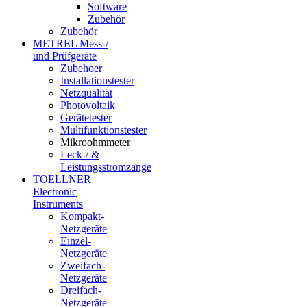
Software
Zubehör
Zubehör
METREL Mess-/
und Prüfgeräte
Zubehoer
Installationstester
Netzqualität
Photovoltaik
Gerätetester
Multifunktionstester
Mikroohmmeter
Leck-/ &
Leistungsstromzange
TOELLNER
Electronic
Instruments
Kompakt-
Netzgeräte
Einzel-
Netzgeräte
Zweifach-
Netzgeräte
Dreifach-
Netzgeräte