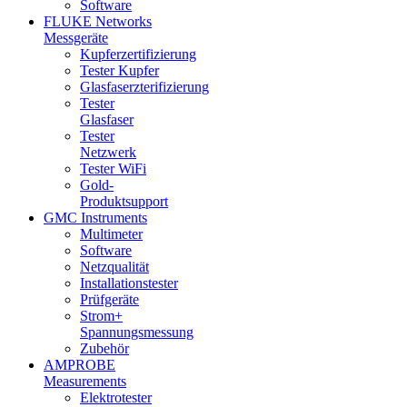
Software
FLUKE Networks
Messgeräte
Kupferzertifizierung
Tester Kupfer
Glasfaserzterifizierung
Tester
Glasfaser
Tester
Netzwerk
Tester WiFi
Gold-
Produktsupport
GMC Instruments
Multimeter
Software
Netzqualität
Installationstester
Prüfgeräte
Strom+
Spannungsmessung
Zubehör
AMPROBE
Measurements
Elektrotester