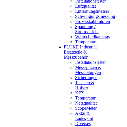
Installationstester
Luftqualität
Entfernungsmesser
Schwingungsmessung
Prozesskalibratoren
Spannung /
Strom / Licht
Wärmebildkameras
Temperatur
FLUKE Industrial
Ersatzteile &
Messzubehör
Installationstester
Messspitzen &
Messleitungen
Sicherungen
Taschen &
Holster
KFZ
Temperatur
Netzqualität
ScopeMeter
Akku &
Ladegerät
Diverses