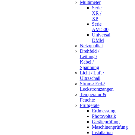
Multimeter
Serie
XR /
XP
Serie
AM-500
Universal
DMM
Netzqualität
Drehfeld /
Leitung /
Kabel /
Spannung
Licht / Luft /
Ultraschall
Strom-/ Erd-/
Leckstromzangen
Temperatur &
Feuchte
Prüfgeräte
Erdmessung
Photovoltaik
Geräteprüfung
Maschinenprüfung
Installation