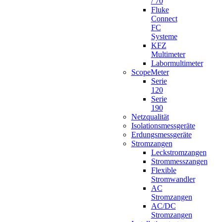
/ 70
Fluke
Connect
FC
Systeme
KFZ
Multimeter
Labormultimeter
ScopeMeter
Serie
120
Serie
190
Netzqualität
Isolationsmessgeräte
Erdungsmessgeräte
Stromzangen
Leckstromzangen
Strommesszangen
Flexible
Stromwandler
AC
Stromzangen
AC/DC
Stromzangen