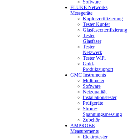
Software
FLUKE Networks
Messgeräte
Kupferzertifizierung
Tester Kupfer
Glasfaserzterifizierung
Tester
Glasfaser
Tester
Netzwerk
Tester WiFi
Gold-
Produktsupport
GMC Instruments
Multimeter
Software
Netzqualität
Installationstester
Prüfgeräte
Strom+
Spannungsmessung
Zubehör
AMPROBE
Measurements
Elektrotester