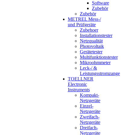
Software
Zubehör
Zubehör
METREL Mess-/
und Prüfgeräte
Zubehoer
Installationstester
Netzqualität
Photovoltaik
Gerätetester
Multifunktionstester
Mikroohmmeter
Leck-/ &
Leistungsstromzange
TOELLNER
Electronic
Instruments
Kompakt-
Netzgeräte
Einzel-
Netzgeräte
Zweifach-
Netzgeräte
Dreifach-
Netzgeräte