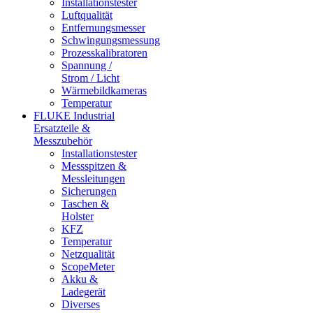
Installationstester
Luftqualität
Entfernungsmesser
Schwingungsmessung
Prozesskalibratoren
Spannung /
Strom / Licht
Wärmebildkameras
Temperatur
FLUKE Industrial
Ersatzteile &
Messzubehör
Installationstester
Messspitzen &
Messleitungen
Sicherungen
Taschen &
Holster
KFZ
Temperatur
Netzqualität
ScopeMeter
Akku &
Ladegerät
Diverses