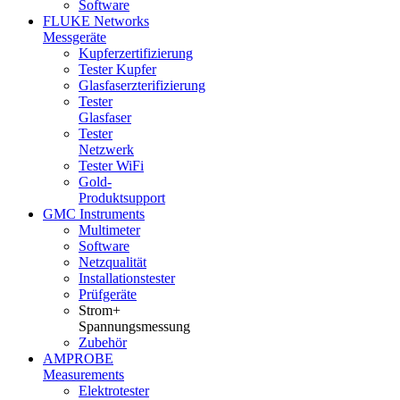
Software
FLUKE Networks
Messgeräte
Kupferzertifizierung
Tester Kupfer
Glasfaserzterifizierung
Tester
Glasfaser
Tester
Netzwerk
Tester WiFi
Gold-
Produktsupport
GMC Instruments
Multimeter
Software
Netzqualität
Installationstester
Prüfgeräte
Strom+
Spannungsmessung
Zubehör
AMPROBE
Measurements
Elektrotester