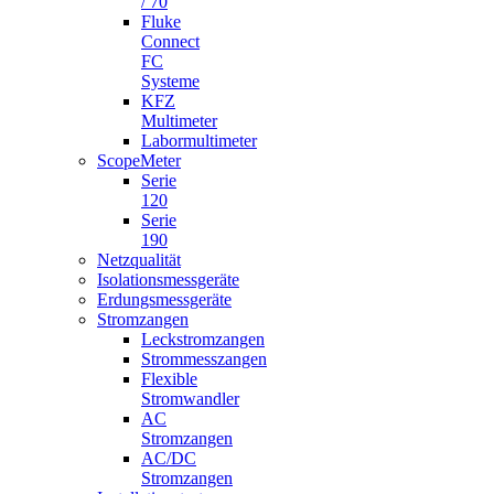
/ 70
Fluke
Connect
FC
Systeme
KFZ
Multimeter
Labormultimeter
ScopeMeter
Serie
120
Serie
190
Netzqualität
Isolationsmessgeräte
Erdungsmessgeräte
Stromzangen
Leckstromzangen
Strommesszangen
Flexible
Stromwandler
AC
Stromzangen
AC/DC
Stromzangen