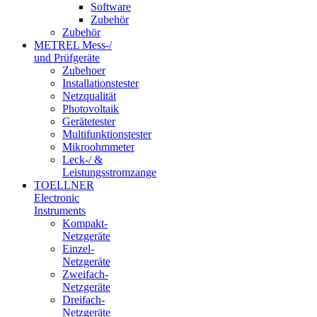
Software
Zubehör
Zubehör
METREL Mess-/
und Prüfgeräte
Zubehoer
Installationstester
Netzqualität
Photovoltaik
Gerätetester
Multifunktionstester
Mikroohmmeter
Leck-/ &
Leistungsstromzange
TOELLNER
Electronic
Instruments
Kompakt-
Netzgeräte
Einzel-
Netzgeräte
Zweifach-
Netzgeräte
Dreifach-
Netzgeräte