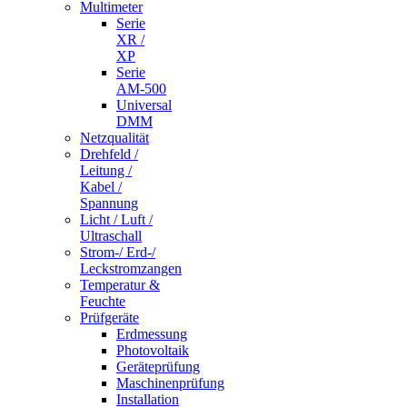
Multimeter
Serie
XR /
XP
Serie
AM-500
Universal
DMM
Netzqualität
Drehfeld /
Leitung /
Kabel /
Spannung
Licht / Luft /
Ultraschall
Strom-/ Erd-/
Leckstromzangen
Temperatur &
Feuchte
Prüfgeräte
Erdmessung
Photovoltaik
Geräteprüfung
Maschinenprüfung
Installation