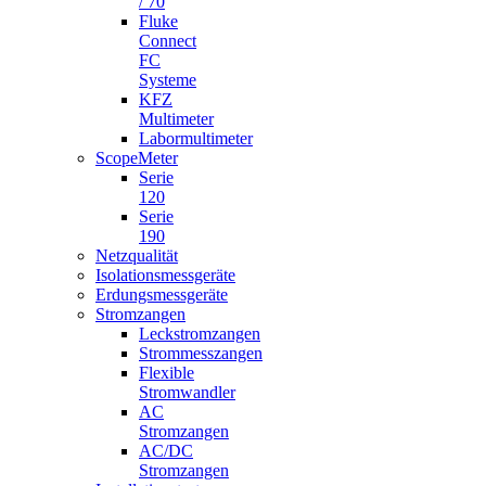
/ 70
Fluke
Connect
FC
Systeme
KFZ
Multimeter
Labormultimeter
ScopeMeter
Serie
120
Serie
190
Netzqualität
Isolationsmessgeräte
Erdungsmessgeräte
Stromzangen
Leckstromzangen
Strommesszangen
Flexible
Stromwandler
AC
Stromzangen
AC/DC
Stromzangen