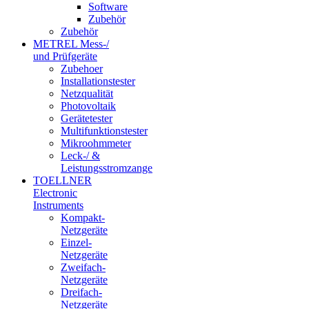
Software
Zubehör
Zubehör
METREL Mess-/
und Prüfgeräte
Zubehoer
Installationstester
Netzqualität
Photovoltaik
Gerätetester
Multifunktionstester
Mikroohmmeter
Leck-/ &
Leistungsstromzange
TOELLNER
Electronic
Instruments
Kompakt-
Netzgeräte
Einzel-
Netzgeräte
Zweifach-
Netzgeräte
Dreifach-
Netzgeräte