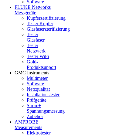
Software
FLUKE Networks
Messgeräte
Kupferzertifizierung
Tester Kupfer
Glasfaserzterifizierung
Tester
Glasfaser
Tester
Netzwerk
Tester WiFi
Gold-
Produktsupport
GMC Instruments
Multimeter
Software
Netzqualität
Installationstester
Prüfgeräte
Strom+
Spannungsmessung
Zubehör
AMPROBE
Measurements
Elektrotester