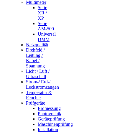
Multimeter
Serie
XR /
XP
Serie
AM-500
Universal
DMM
Netzqualität
Drehfeld /
Leitung /
Kabel /
Spannung
Licht / Luft /
Ultraschall
Strom-/ Erd-/
Leckstromzangen
Temperatur &
Feuchte
Prüfgeräte
Erdmessung
Photovoltaik
Geräteprüfung
Maschinenprüfung
Installation