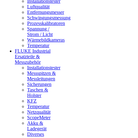
Installationstester
Luftqualität
Entfernungsmesser
Schwingungsmessung
Prozesskalibratoren
Spannung /
Strom / Licht
Wärmebildkameras
Temperatur
FLUKE Industrial
Ersatzteile &
Messzubehör
Installationstester
Messspitzen &
Messleitungen
Sicherungen
Taschen &
Holster
KFZ
Temperatur
Netzqualität
ScopeMeter
Akku &
Ladegerät
Diverses