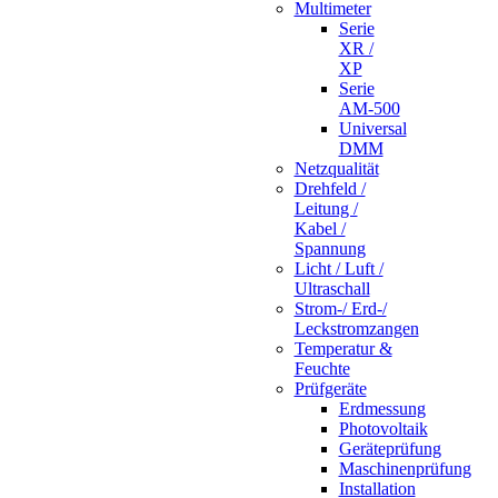
Multimeter
Serie
XR /
XP
Serie
AM-500
Universal
DMM
Netzqualität
Drehfeld /
Leitung /
Kabel /
Spannung
Licht / Luft /
Ultraschall
Strom-/ Erd-/
Leckstromzangen
Temperatur &
Feuchte
Prüfgeräte
Erdmessung
Photovoltaik
Geräteprüfung
Maschinenprüfung
Installation