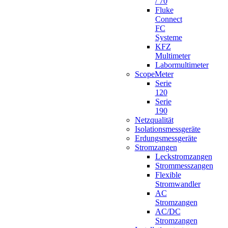
/ 70
Fluke
Connect
FC
Systeme
KFZ
Multimeter
Labormultimeter
ScopeMeter
Serie
120
Serie
190
Netzqualität
Isolationsmessgeräte
Erdungsmessgeräte
Stromzangen
Leckstromzangen
Strommesszangen
Flexible
Stromwandler
AC
Stromzangen
AC/DC
Stromzangen