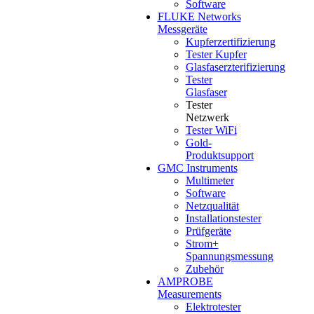
Software
FLUKE Networks
Messgeräte
Kupferzertifizierung
Tester Kupfer
Glasfaserzterifizierung
Tester
Glasfaser
Tester
Netzwerk
Tester WiFi
Gold-
Produktsupport
GMC Instruments
Multimeter
Software
Netzqualität
Installationstester
Prüfgeräte
Strom+
Spannungsmessung
Zubehör
AMPROBE
Measurements
Elektrotester