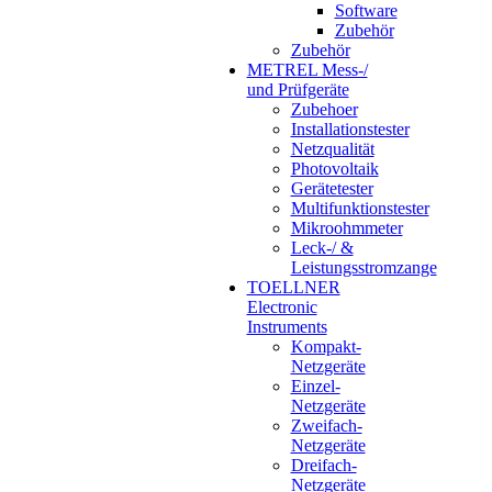
Software
Zubehör
Zubehör
METREL Mess-/
und Prüfgeräte
Zubehoer
Installationstester
Netzqualität
Photovoltaik
Gerätetester
Multifunktionstester
Mikroohmmeter
Leck-/ &
Leistungsstromzange
TOELLNER
Electronic
Instruments
Kompakt-
Netzgeräte
Einzel-
Netzgeräte
Zweifach-
Netzgeräte
Dreifach-
Netzgeräte