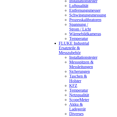
Installationstester
Luftqualität
Entfernungsmesser
Schwingungsmessung
Prozesskalibratoren
Spannung /
Strom / Licht
Wärmebildkameras
Temperatur
FLUKE Industrial
Ersatzteile &
Messzubehör
Installationstester
Messspitzen &
Messleitungen
Sicherungen
Taschen &
Holster
KFZ
Temperatur
Netzqualität
ScopeMeter
Akku &
Ladegerät
Diverses