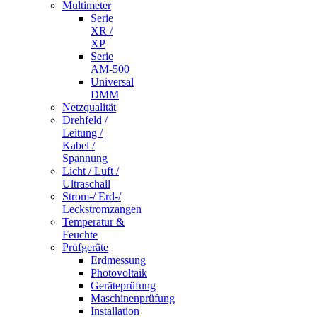
Multimeter
Serie
XR /
XP
Serie
AM-500
Universal
DMM
Netzqualität
Drehfeld /
Leitung /
Kabel /
Spannung
Licht / Luft /
Ultraschall
Strom-/ Erd-/
Leckstromzangen
Temperatur &
Feuchte
Prüfgeräte
Erdmessung
Photovoltaik
Geräteprüfung
Maschinenprüfung
Installation