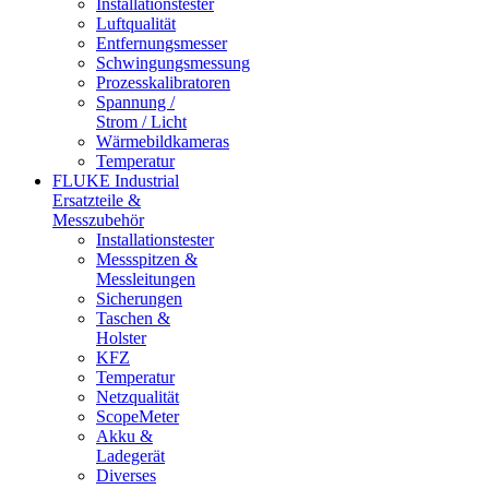
Installationstester
Luftqualität
Entfernungsmesser
Schwingungsmessung
Prozesskalibratoren
Spannung /
Strom / Licht
Wärmebildkameras
Temperatur
FLUKE Industrial
Ersatzteile &
Messzubehör
Installationstester
Messspitzen &
Messleitungen
Sicherungen
Taschen &
Holster
KFZ
Temperatur
Netzqualität
ScopeMeter
Akku &
Ladegerät
Diverses