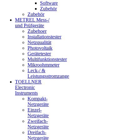
Software
Zubehör
Zubehör
METREL Mess-/
und Prüfgeräte
Zubehoer
Installationstester
Netzqualität
Photovoltaik
Gerätetester
Multifunktionstester
Mikroohmmeter
Leck-/ &
Leistungsstromzange
TOELLNER
Electronic
Instruments
Kompakt-
Netzgeräte
Einzel-
Netzgeräte
Zweifach-
Netzgeräte
Dreifach-
Netzgeräte