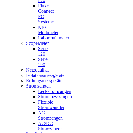
/ 70
Fluke
Connect
FC
Systeme
KFZ
Multimeter
Labormultimeter
ScopeMeter
Serie
120
Serie
190
Netzqualität
Isolationsmessgeräte
Erdungsmessgeräte
Stromzangen
Leckstromzangen
Strommesszangen
Flexible
Stromwandler
AC
Stromzangen
AC/DC
Stromzangen