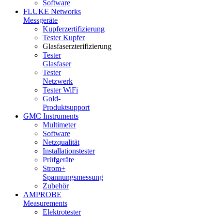
Software
FLUKE Networks
Messgeräte
Kupferzertifizierung
Tester Kupfer
Glasfaserzterifizierung
Tester
Glasfaser
Tester
Netzwerk
Tester WiFi
Gold-
Produktsupport
GMC Instruments
Multimeter
Software
Netzqualität
Installationstester
Prüfgeräte
Strom+
Spannungsmessung
Zubehör
AMPROBE
Measurements
Elektrotester