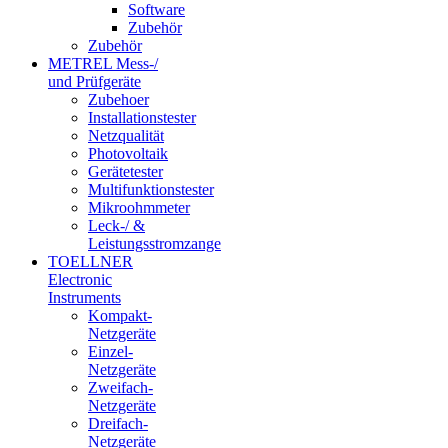
Software
Zubehör
Zubehör
METREL Mess-/
und Prüfgeräte
Zubehoer
Installationstester
Netzqualität
Photovoltaik
Gerätetester
Multifunktionstester
Mikroohmmeter
Leck-/ &
Leistungsstromzange
TOELLNER
Electronic
Instruments
Kompakt-
Netzgeräte
Einzel-
Netzgeräte
Zweifach-
Netzgeräte
Dreifach-
Netzgeräte