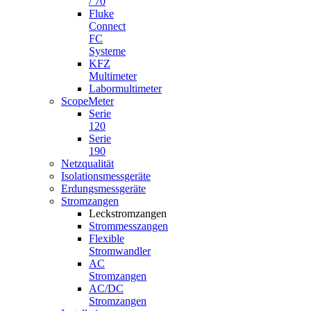
/ 70
Fluke
Connect
FC
Systeme
KFZ
Multimeter
Labormultimeter
ScopeMeter
Serie
120
Serie
190
Netzqualität
Isolationsmessgeräte
Erdungsmessgeräte
Stromzangen
Leckstromzangen
Strommesszangen
Flexible
Stromwandler
AC
Stromzangen
AC/DC
Stromzangen