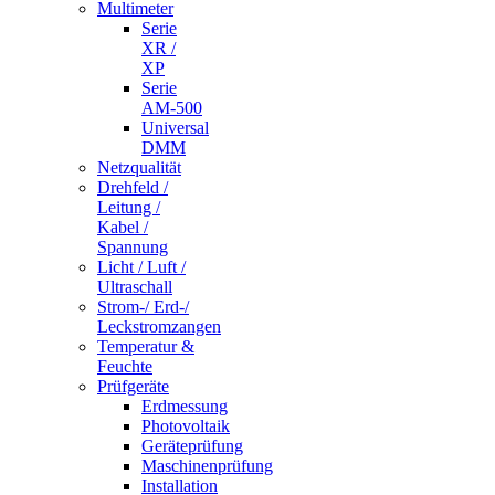
Multimeter
Serie
XR /
XP
Serie
AM-500
Universal
DMM
Netzqualität
Drehfeld /
Leitung /
Kabel /
Spannung
Licht / Luft /
Ultraschall
Strom-/ Erd-/
Leckstromzangen
Temperatur &
Feuchte
Prüfgeräte
Erdmessung
Photovoltaik
Geräteprüfung
Maschinenprüfung
Installation