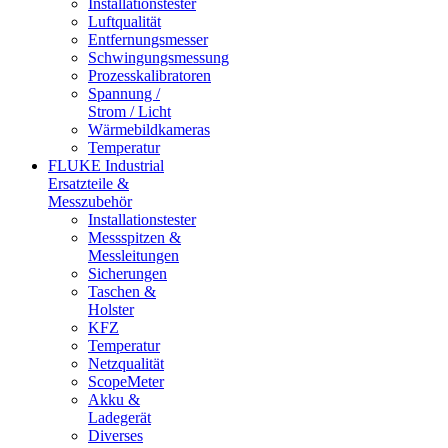
Installationstester
Luftqualität
Entfernungsmesser
Schwingungsmessung
Prozesskalibratoren
Spannung /
Strom / Licht
Wärmebildkameras
Temperatur
FLUKE Industrial
Ersatzteile &
Messzubehör
Installationstester
Messspitzen &
Messleitungen
Sicherungen
Taschen &
Holster
KFZ
Temperatur
Netzqualität
ScopeMeter
Akku &
Ladegerät
Diverses