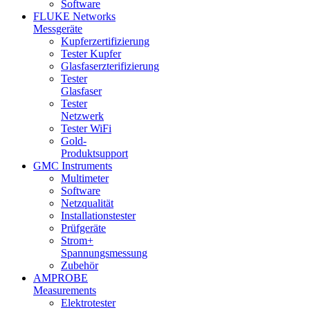
Software
FLUKE Networks
Messgeräte
Kupferzertifizierung
Tester Kupfer
Glasfaserzterifizierung
Tester
Glasfaser
Tester
Netzwerk
Tester WiFi
Gold-
Produktsupport
GMC Instruments
Multimeter
Software
Netzqualität
Installationstester
Prüfgeräte
Strom+
Spannungsmessung
Zubehör
AMPROBE
Measurements
Elektrotester