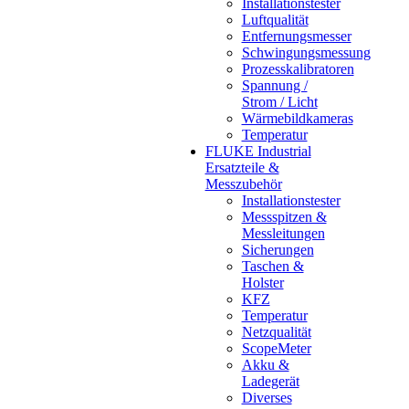
Installationstester
Luftqualität
Entfernungsmesser
Schwingungsmessung
Prozesskalibratoren
Spannung /
Strom / Licht
Wärmebildkameras
Temperatur
FLUKE Industrial
Ersatzteile &
Messzubehör
Installationstester
Messspitzen &
Messleitungen
Sicherungen
Taschen &
Holster
KFZ
Temperatur
Netzqualität
ScopeMeter
Akku &
Ladegerät
Diverses