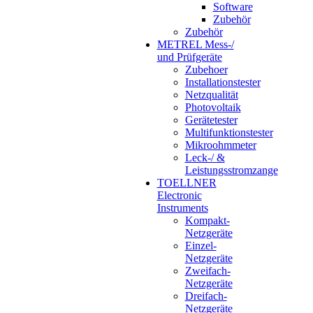
Software
Zubehör
Zubehör
METREL Mess-/
und Prüfgeräte
Zubehoer
Installationstester
Netzqualität
Photovoltaik
Gerätetester
Multifunktionstester
Mikroohmmeter
Leck-/ &
Leistungsstromzange
TOELLNER
Electronic
Instruments
Kompakt-
Netzgeräte
Einzel-
Netzgeräte
Zweifach-
Netzgeräte
Dreifach-
Netzgeräte