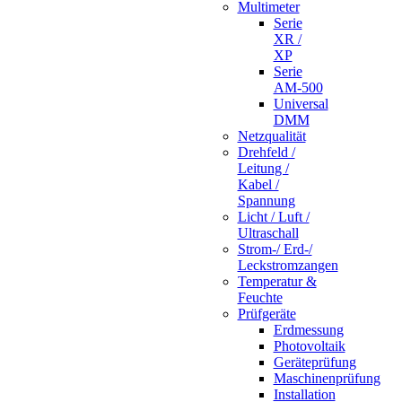
Multimeter
Serie
XR /
XP
Serie
AM-500
Universal
DMM
Netzqualität
Drehfeld /
Leitung /
Kabel /
Spannung
Licht / Luft /
Ultraschall
Strom-/ Erd-/
Leckstromzangen
Temperatur &
Feuchte
Prüfgeräte
Erdmessung
Photovoltaik
Geräteprüfung
Maschinenprüfung
Installation