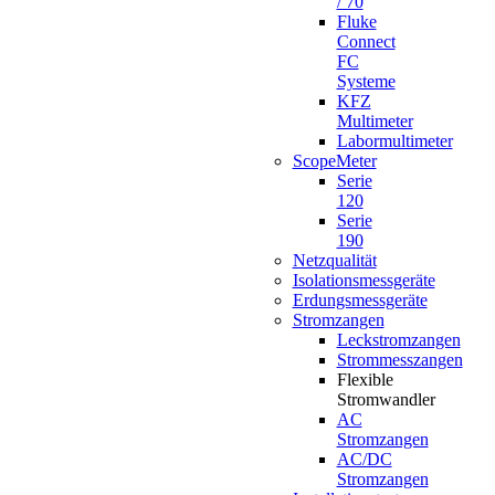
/ 70
Fluke
Connect
FC
Systeme
KFZ
Multimeter
Labormultimeter
ScopeMeter
Serie
120
Serie
190
Netzqualität
Isolationsmessgeräte
Erdungsmessgeräte
Stromzangen
Leckstromzangen
Strommesszangen
Flexible
Stromwandler
AC
Stromzangen
AC/DC
Stromzangen