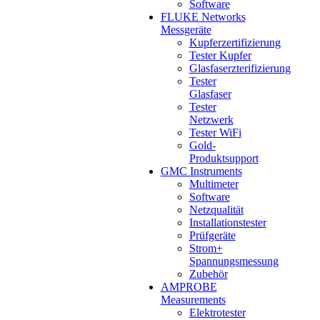
Software
FLUKE Networks
Messgeräte
Kupferzertifizierung
Tester Kupfer
Glasfaserzterifizierung
Tester
Glasfaser
Tester
Netzwerk
Tester WiFi
Gold-
Produktsupport
GMC Instruments
Multimeter
Software
Netzqualität
Installationstester
Prüfgeräte
Strom+
Spannungsmessung
Zubehör
AMPROBE
Measurements
Elektrotester