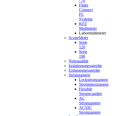
/ 70
Fluke
Connect
FC
Systeme
KFZ
Multimeter
Labormultimeter
ScopeMeter
Serie
120
Serie
190
Netzqualität
Isolationsmessgeräte
Erdungsmessgeräte
Stromzangen
Leckstromzangen
Strommesszangen
Flexible
Stromwandler
AC
Stromzangen
AC/DC
Stromzangen