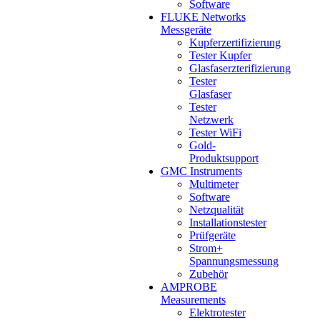
Software
FLUKE Networks
Messgeräte
Kupferzertifizierung
Tester Kupfer
Glasfaserzterifizierung
Tester
Glasfaser
Tester
Netzwerk
Tester WiFi
Gold-
Produktsupport
GMC Instruments
Multimeter
Software
Netzqualität
Installationstester
Prüfgeräte
Strom+
Spannungsmessung
Zubehör
AMPROBE
Measurements
Elektrotester