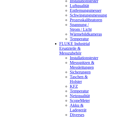
Installationstester
Luftqualität
Entfernungsmesser
Schwingungsmessung
Prozesskalibratoren
Spannung /
Strom / Licht
Wärmebildkameras
Temperatur
FLUKE Industrial
Ersatzteile &
Messzubehör
Installationstester
Messspitzen &
Messleitungen
Sicherungen
Taschen &
Holster
KFZ
Temperatur
Netzqualität
ScopeMeter
Akku &
Ladegerät
Diverses