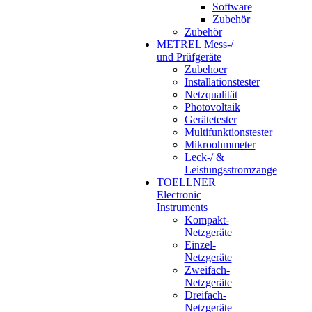
Software
Zubehör
Zubehör
METREL Mess-/
und Prüfgeräte
Zubehoer
Installationstester
Netzqualität
Photovoltaik
Gerätetester
Multifunktionstester
Mikroohmmeter
Leck-/ &
Leistungsstromzange
TOELLNER
Electronic
Instruments
Kompakt-
Netzgeräte
Einzel-
Netzgeräte
Zweifach-
Netzgeräte
Dreifach-
Netzgeräte