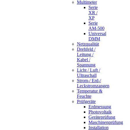
Multimeter
Serie
XR /
XP
Serie
AM-500
Universal
DMM
Netzqualität
Drehfeld /
Leitung /
Kabel /
Spannung
Licht / Luft /
Ultraschall
Strom-/ Erd-/
Leckstromzangen
Temperatur &
Feuchte
Prüfgeräte
Erdmessung
Photovoltaik
Geräteprüfung
Maschinenprüfung
Installation