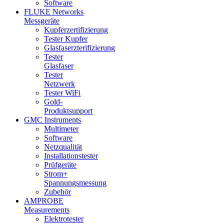
Software
FLUKE Networks
Messgeräte
Kupferzertifizierung
Tester Kupfer
Glasfaserzterifizierung
Tester
Glasfaser
Tester
Netzwerk
Tester WiFi
Gold-
Produktsupport
GMC Instruments
Multimeter
Software
Netzqualität
Installationstester
Prüfgeräte
Strom+
Spannungsmessung
Zubehör
AMPROBE
Measurements
Elektrotester