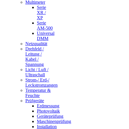
Multimeter
Serie
XR /
XP
Serie
AM-500
Universal
DMM
Netzqualität
Drehfeld /
Leitung /
Kabel /
Spannung
Licht / Luft /
Ultraschall
Strom-/ Erd-/
Leckstromzangen
Temperatur &
Feuchte
Prüfgeräte
Erdmessung
Photovoltaik
Geräteprüfung
Maschinenprüfung
Installation