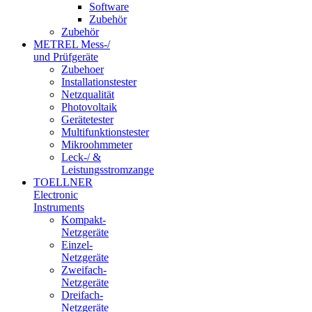
Software
Zubehör
Zubehör
METREL Mess-/
und Prüfgeräte
Zubehoer
Installationstester
Netzqualität
Photovoltaik
Gerätetester
Multifunktionstester
Mikroohmmeter
Leck-/ &
Leistungsstromzange
TOELLNER
Electronic
Instruments
Kompakt-
Netzgeräte
Einzel-
Netzgeräte
Zweifach-
Netzgeräte
Dreifach-
Netzgeräte