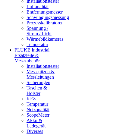
Installationstester
Luftqualität
Entfernungsmesser
Schwingungsmessung
Prozesskalibratoren
Spannung /
Strom / Licht
Wärmebildkameras
Temperatur
FLUKE Industrial
Ersatzteile &
Messzubehör
Installationstester
Messspitzen &
Messleitungen
Sicherungen
Taschen &
Holster
KFZ
Temperatur
Netzqualität
ScopeMeter
Akku &
Ladegerät
Diverses