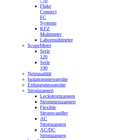
/ 70
Fluke
Connect
FC
Systeme
KFZ
Multimeter
Labormultimeter
ScopeMeter
Serie
120
Serie
190
Netzqualität
Isolationsmessgeräte
Erdungsmessgeräte
Stromzangen
Leckstromzangen
Strommesszangen
Flexible
Stromwandler
AC
Stromzangen
AC/DC
Stromzangen