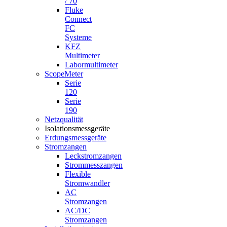
/ 70
Fluke
Connect
FC
Systeme
KFZ
Multimeter
Labormultimeter
ScopeMeter
Serie
120
Serie
190
Netzqualität
Isolationsmessgeräte
Erdungsmessgeräte
Stromzangen
Leckstromzangen
Strommesszangen
Flexible
Stromwandler
AC
Stromzangen
AC/DC
Stromzangen