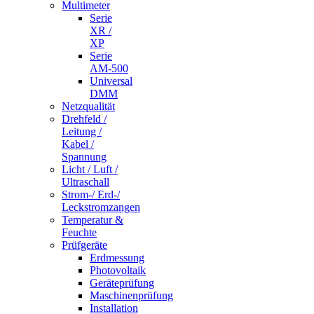
Multimeter
Serie
XR /
XP
Serie
AM-500
Universal
DMM
Netzqualität
Drehfeld /
Leitung /
Kabel /
Spannung
Licht / Luft /
Ultraschall
Strom-/ Erd-/
Leckstromzangen
Temperatur &
Feuchte
Prüfgeräte
Erdmessung
Photovoltaik
Geräteprüfung
Maschinenprüfung
Installation