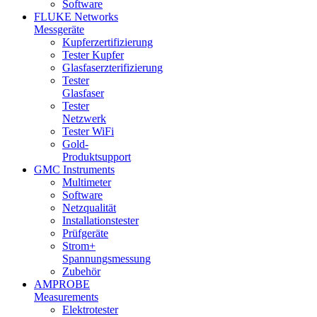
Software
FLUKE Networks
Messgeräte
Kupferzertifizierung
Tester Kupfer
Glasfaserzterifizierung
Tester
Glasfaser
Tester
Netzwerk
Tester WiFi
Gold-
Produktsupport
GMC Instruments
Multimeter
Software
Netzqualität
Installationstester
Prüfgeräte
Strom+
Spannungsmessung
Zubehör
AMPROBE
Measurements
Elektrotester