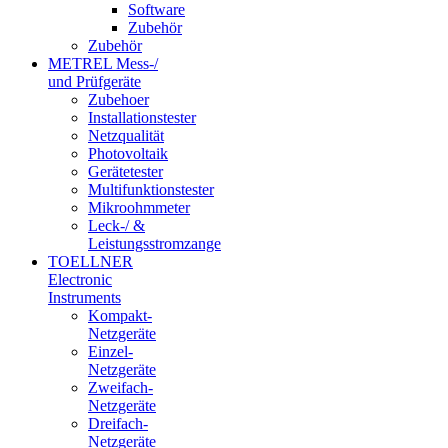
Software
Zubehör
Zubehör
METREL Mess-/
und Prüfgeräte
Zubehoer
Installationstester
Netzqualität
Photovoltaik
Gerätetester
Multifunktionstester
Mikroohmmeter
Leck-/ &
Leistungsstromzange
TOELLNER
Electronic
Instruments
Kompakt-
Netzgeräte
Einzel-
Netzgeräte
Zweifach-
Netzgeräte
Dreifach-
Netzgeräte