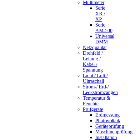
Multimeter
Serie
XR /
XP
Serie
AM-500
Universal
DMM
Netzqualität
Drehfeld /
Leitung /
Kabel /
Spannung
Licht / Luft /
Ultraschall
Strom-/ Erd-/
Leckstromzangen
Temperatur &
Feuchte
Prüfgeräte
Erdmessung
Photovoltaik
Geräteprüfung
Maschinenprüfung
Installation