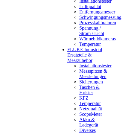
Installationstester
Luftqualität
Entfernungsmesser
Schwingungsmessung
Prozesskalibratoren
Spannung /
Strom / Licht
Wärmebildkameras
Temperatur
FLUKE Industrial
Ersatzteile &
Messzubehör
Installationstester
Messspitzen &
Messleitungen
Sicherungen
Taschen &
Holster
KFZ
Temperatur
Netzqualität
ScopeMeter
Akku &
Ladegerät
Diverses