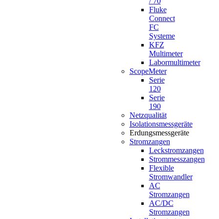
/ 70
Fluke
Connect
FC
Systeme
KFZ
Multimeter
Labormultimeter
ScopeMeter
Serie
120
Serie
190
Netzqualität
Isolationsmessgeräte
Erdungsmessgeräte
Stromzangen
Leckstromzangen
Strommesszangen
Flexible
Stromwandler
AC
Stromzangen
AC/DC
Stromzangen