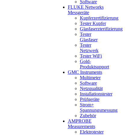
Software
FLUKE Networks
Messgeräte
Kupferzertifizierung
Tester Kupfer
Glasfaserzterifizierung
Tester
Glasfaser
Tester
Netzwerk
Tester WiFi
Gold-
Produktsupport
GMC Instruments
Multimeter
Software
Netzqualität
Installationstester
Prüfgeräte
Strom+
Spannungsmessung
Zubehör
AMPROBE
Measurements
Elektrotester