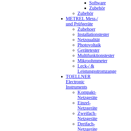
Software
Zubehör
Zubehör
METREL Mess-/
und Prüfgeräte
Zubehoer
Installationstester
Netzqualität
Photovoltaik
Gerätetester
Multifunktionstester
Mikroohmmeter
Leck-/ &
Leistungsstromzange
TOELLNER
Electronic
Instruments
Kompakt-
Netzgeräte
Einzel-
Netzgeräte
Zweifach-
Netzgeräte
Dreifach-
Netzgeräte