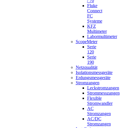
/ 70
Fluke
Connect
FC
Systeme
KFZ
Multimeter
Labormultimeter
ScopeMeter
Serie
120
Serie
190
Netzqualität
Isolationsmessgeräte
Erdungsmessgeräte
Stromzangen
Leckstromzangen
Strommesszangen
Flexible
Stromwandler
AC
Stromzangen
AC/DC
Stromzangen