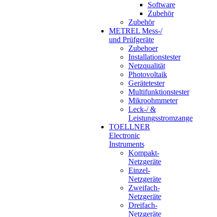
Software
Zubehör
Zubehör
METREL Mess-/
und Prüfgeräte
Zubehoer
Installationstester
Netzqualität
Photovoltaik
Gerätetester
Multifunktionstester
Mikroohmmeter
Leck-/ &
Leistungsstromzange
TOELLNER
Electronic
Instruments
Kompakt-
Netzgeräte
Einzel-
Netzgeräte
Zweifach-
Netzgeräte
Dreifach-
Netzgeräte