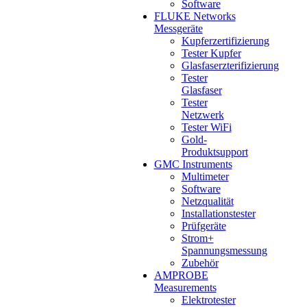
Software
FLUKE Networks
Messgeräte
Kupferzertifizierung
Tester Kupfer
Glasfaserzterifizierung
Tester
Glasfaser
Tester
Netzwerk
Tester WiFi
Gold-
Produktsupport
GMC Instruments
Multimeter
Software
Netzqualität
Installationstester
Prüfgeräte
Strom+
Spannungsmessung
Zubehör
AMPROBE
Measurements
Elektrotester