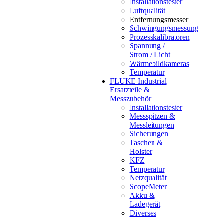
Installationstester
Luftqualität
Entfernungsmesser
Schwingungsmessung
Prozesskalibratoren
Spannung /
Strom / Licht
Wärmebildkameras
Temperatur
FLUKE Industrial
Ersatzteile &
Messzubehör
Installationstester
Messspitzen &
Messleitungen
Sicherungen
Taschen &
Holster
KFZ
Temperatur
Netzqualität
ScopeMeter
Akku &
Ladegerät
Diverses