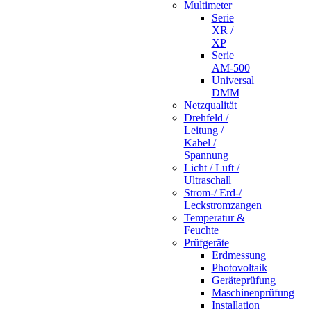
Multimeter
Serie
XR /
XP
Serie
AM-500
Universal
DMM
Netzqualität
Drehfeld /
Leitung /
Kabel /
Spannung
Licht / Luft /
Ultraschall
Strom-/ Erd-/
Leckstromzangen
Temperatur &
Feuchte
Prüfgeräte
Erdmessung
Photovoltaik
Geräteprüfung
Maschinenprüfung
Installation