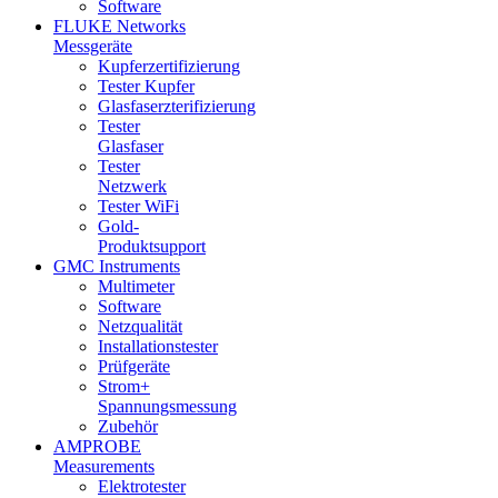
Software
FLUKE Networks
Messgeräte
Kupferzertifizierung
Tester Kupfer
Glasfaserzterifizierung
Tester
Glasfaser
Tester
Netzwerk
Tester WiFi
Gold-
Produktsupport
GMC Instruments
Multimeter
Software
Netzqualität
Installationstester
Prüfgeräte
Strom+
Spannungsmessung
Zubehör
AMPROBE
Measurements
Elektrotester