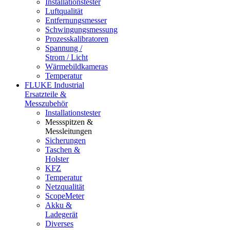
Installationstester
Luftqualität
Entfernungsmesser
Schwingungsmessung
Prozesskalibratoren
Spannung /
Strom / Licht
Wärmebildkameras
Temperatur
FLUKE Industrial
Ersatzteile &
Messzubehör
Installationstester
Messspitzen &
Messleitungen
Sicherungen
Taschen &
Holster
KFZ
Temperatur
Netzqualität
ScopeMeter
Akku &
Ladegerät
Diverses