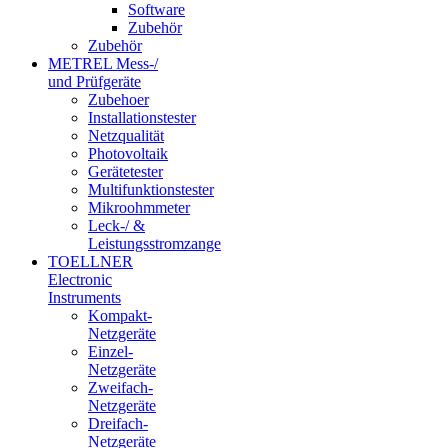
Software
Zubehör
Zubehör
METREL Mess-/
und Prüfgeräte
Zubehoer
Installationstester
Netzqualität
Photovoltaik
Gerätetester
Multifunktionstester
Mikroohmmeter
Leck-/ &
Leistungsstromzange
TOELLNER
Electronic
Instruments
Kompakt-
Netzgeräte
Einzel-
Netzgeräte
Zweifach-
Netzgeräte
Dreifach-
Netzgeräte