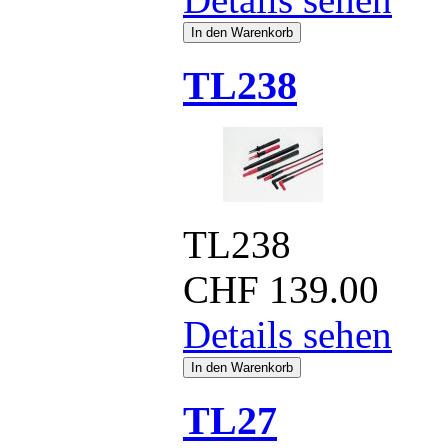
TL238
TL238
CHF
139.00
Details sehen
TL27