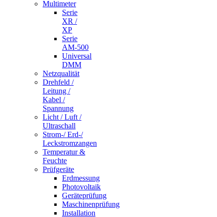
Multimeter
Serie
XR /
XP
Serie
AM-500
Universal
DMM
Netzqualität
Drehfeld /
Leitung /
Kabel /
Spannung
Licht / Luft /
Ultraschall
Strom-/ Erd-/
Leckstromzangen
Temperatur &
Feuchte
Prüfgeräte
Erdmessung
Photovoltaik
Geräteprüfung
Maschinenprüfung
Installation