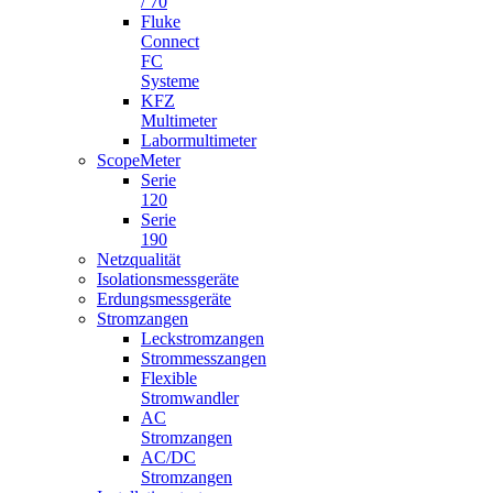
/ 70
Fluke
Connect
FC
Systeme
KFZ
Multimeter
Labormultimeter
ScopeMeter
Serie
120
Serie
190
Netzqualität
Isolationsmessgeräte
Erdungsmessgeräte
Stromzangen
Leckstromzangen
Strommesszangen
Flexible
Stromwandler
AC
Stromzangen
AC/DC
Stromzangen