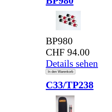
BP980
BP980
CHF
94.00
Details sehen
C33/TP238