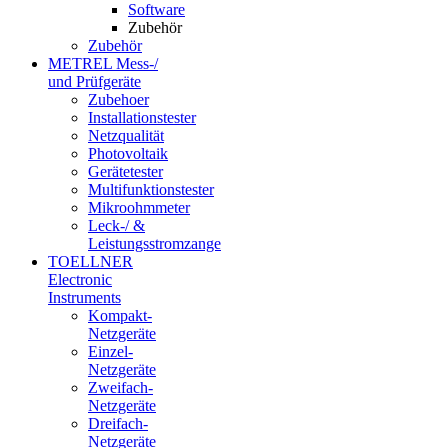
Software
Zubehör
Zubehör
METREL Mess-/
und Prüfgeräte
Zubehoer
Installationstester
Netzqualität
Photovoltaik
Gerätetester
Multifunktionstester
Mikroohmmeter
Leck-/ &
Leistungsstromzange
TOELLNER
Electronic
Instruments
Kompakt-
Netzgeräte
Einzel-
Netzgeräte
Zweifach-
Netzgeräte
Dreifach-
Netzgeräte