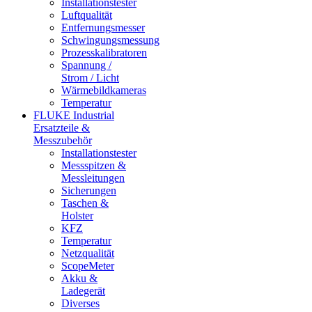
Installationstester
Luftqualität
Entfernungsmesser
Schwingungsmessung
Prozesskalibratoren
Spannung /
Strom / Licht
Wärmebildkameras
Temperatur
FLUKE Industrial
Ersatzteile &
Messzubehör
Installationstester
Messspitzen &
Messleitungen
Sicherungen
Taschen &
Holster
KFZ
Temperatur
Netzqualität
ScopeMeter
Akku &
Ladegerät
Diverses