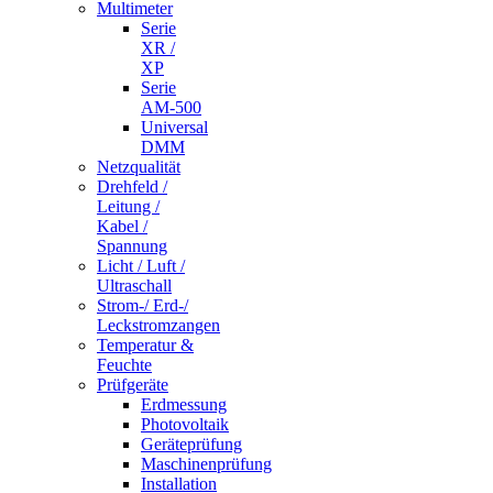
Multimeter
Serie
XR /
XP
Serie
AM-500
Universal
DMM
Netzqualität
Drehfeld /
Leitung /
Kabel /
Spannung
Licht / Luft /
Ultraschall
Strom-/ Erd-/
Leckstromzangen
Temperatur &
Feuchte
Prüfgeräte
Erdmessung
Photovoltaik
Geräteprüfung
Maschinenprüfung
Installation