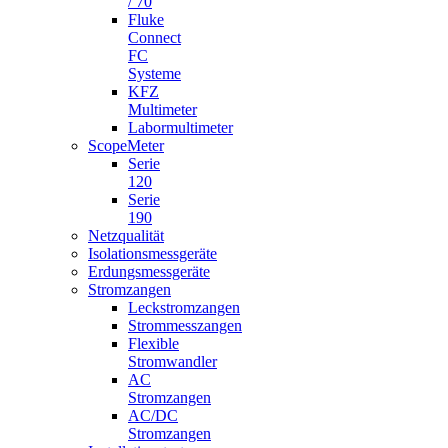
/ 70
Fluke
Connect
FC
Systeme
KFZ
Multimeter
Labormultimeter
ScopeMeter
Serie
120
Serie
190
Netzqualität
Isolationsmessgeräte
Erdungsmessgeräte
Stromzangen
Leckstromzangen
Strommesszangen
Flexible
Stromwandler
AC
Stromzangen
AC/DC
Stromzangen