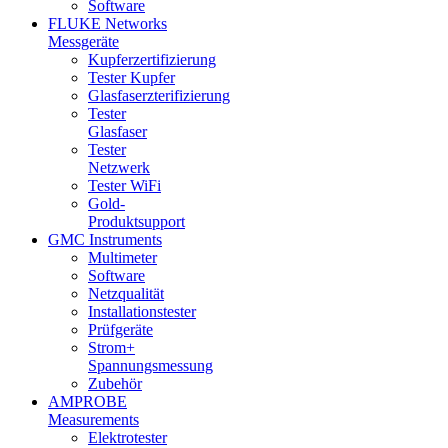
Software
FLUKE Networks
Messgeräte
Kupferzertifizierung
Tester Kupfer
Glasfaserzterifizierung
Tester
Glasfaser
Tester
Netzwerk
Tester WiFi
Gold-
Produktsupport
GMC Instruments
Multimeter
Software
Netzqualität
Installationstester
Prüfgeräte
Strom+
Spannungsmessung
Zubehör
AMPROBE
Measurements
Elektrotester