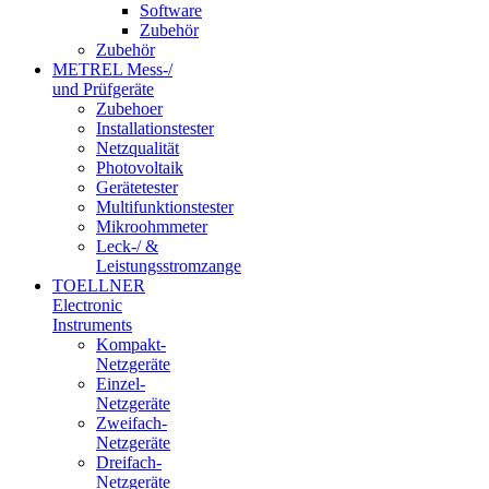
Software
Zubehör
Zubehör
METREL Mess-/
und Prüfgeräte
Zubehoer
Installationstester
Netzqualität
Photovoltaik
Gerätetester
Multifunktionstester
Mikroohmmeter
Leck-/ &
Leistungsstromzange
TOELLNER
Electronic
Instruments
Kompakt-
Netzgeräte
Einzel-
Netzgeräte
Zweifach-
Netzgeräte
Dreifach-
Netzgeräte