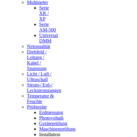
Multimeter
Serie
XR /
XP
Serie
AM-500
Universal
DMM
Netzqualität
Drehfeld /
Leitung /
Kabel /
Spannung
Licht / Luft /
Ultraschall
Strom-/ Erd-/
Leckstromzangen
Temperatur &
Feuchte
Prüfgeräte
Erdmessung
Photovoltaik
Geräteprüfung
Maschinenprüfung
Installation