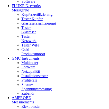
Software
FLUKE Networks
Messgeräte
Kupferzertifizierung
Tester Kupfer
Glasfaserzterifizierung
Tester
Glasfaser
Tester
Netzwerk
Tester WiFi
Gold-
Produktsupport
GMC Instruments
Multimeter
Software
Netzqualität
Installationstester
Prüfgeräte
Strom+
Spannungsmessung
Zubehör
AMPROBE
Measurements
Elektrotester