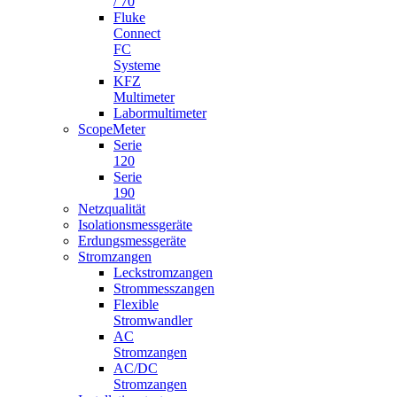
/ 70
Fluke
Connect
FC
Systeme
KFZ
Multimeter
Labormultimeter
ScopeMeter
Serie
120
Serie
190
Netzqualität
Isolationsmessgeräte
Erdungsmessgeräte
Stromzangen
Leckstromzangen
Strommesszangen
Flexible
Stromwandler
AC
Stromzangen
AC/DC
Stromzangen