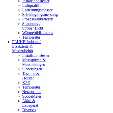
Installationstester
Luftqualität
Entfernungsmesser
Schwingungsmessung
Prozesskalibratoren
Spannung /
Strom / Licht
Wärmebildkameras
Temperatur
FLUKE Industrial
Ersatzteile &
Messzubehör
Installationstester
Messspitzen &
Messleitungen
Sicherungen
Taschen &
Holster
KFZ
Temperatur
Netzqualität
ScopeMeter
Akku &
Ladegerät
Diverses