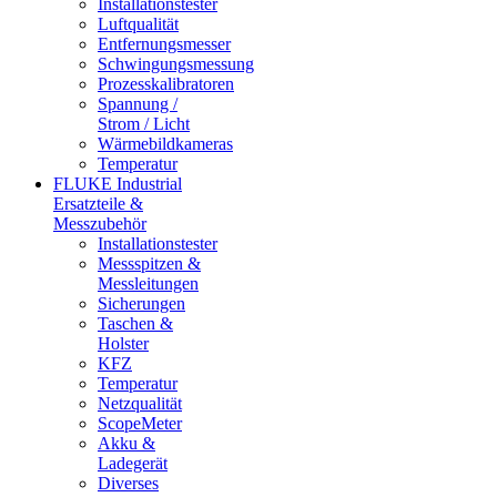
Installationstester
Luftqualität
Entfernungsmesser
Schwingungsmessung
Prozesskalibratoren
Spannung /
Strom / Licht
Wärmebildkameras
Temperatur
FLUKE Industrial
Ersatzteile &
Messzubehör
Installationstester
Messspitzen &
Messleitungen
Sicherungen
Taschen &
Holster
KFZ
Temperatur
Netzqualität
ScopeMeter
Akku &
Ladegerät
Diverses