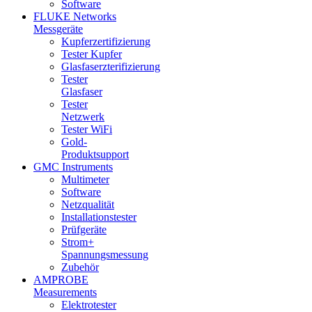
Software
FLUKE Networks
Messgeräte
Kupferzertifizierung
Tester Kupfer
Glasfaserzterifizierung
Tester
Glasfaser
Tester
Netzwerk
Tester WiFi
Gold-
Produktsupport
GMC Instruments
Multimeter
Software
Netzqualität
Installationstester
Prüfgeräte
Strom+
Spannungsmessung
Zubehör
AMPROBE
Measurements
Elektrotester