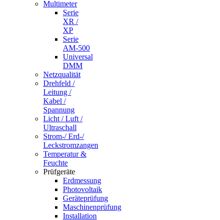
Multimeter
Serie
XR /
XP
Serie
AM-500
Universal
DMM
Netzqualität
Drehfeld /
Leitung /
Kabel /
Spannung
Licht / Luft /
Ultraschall
Strom-/ Erd-/
Leckstromzangen
Temperatur &
Feuchte
Prüfgeräte
Erdmessung
Photovoltaik
Geräteprüfung
Maschinenprüfung
Installation