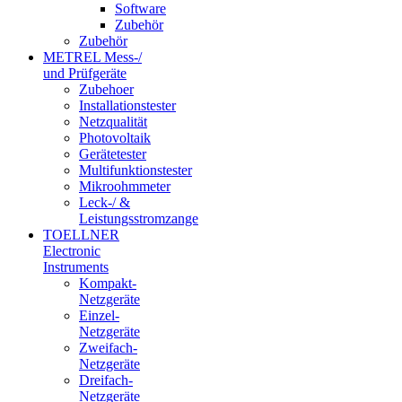
Software
Zubehör
Zubehör
METREL Mess-/
und Prüfgeräte
Zubehoer
Installationstester
Netzqualität
Photovoltaik
Gerätetester
Multifunktionstester
Mikroohmmeter
Leck-/ &
Leistungsstromzange
TOELLNER
Electronic
Instruments
Kompakt-
Netzgeräte
Einzel-
Netzgeräte
Zweifach-
Netzgeräte
Dreifach-
Netzgeräte