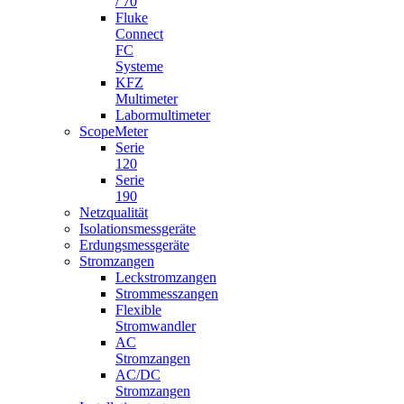
/ 70
Fluke
Connect
FC
Systeme
KFZ
Multimeter
Labormultimeter
ScopeMeter
Serie
120
Serie
190
Netzqualität
Isolationsmessgeräte
Erdungsmessgeräte
Stromzangen
Leckstromzangen
Strommesszangen
Flexible
Stromwandler
AC
Stromzangen
AC/DC
Stromzangen