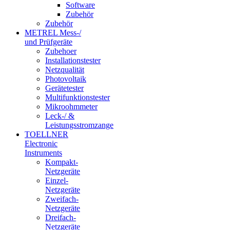
Software
Zubehör
Zubehör
METREL Mess-/
und Prüfgeräte
Zubehoer
Installationstester
Netzqualität
Photovoltaik
Gerätetester
Multifunktionstester
Mikroohmmeter
Leck-/ &
Leistungsstromzange
TOELLNER
Electronic
Instruments
Kompakt-
Netzgeräte
Einzel-
Netzgeräte
Zweifach-
Netzgeräte
Dreifach-
Netzgeräte