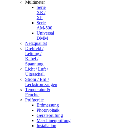
Multimeter
Serie
XR /
XP
Serie
AM-500
Universal
DMM
Netzqualität
Drehfeld /
Leitung /
Kabel /
Spannung
Licht / Luft /
Ultraschall
Strom-/ Erd-/
Leckstromzangen
Temperatur &
Feuchte
Prüfgeräte
Erdmessung
Photovoltaik
Geräteprüfung
Maschinenprüfung
Installation