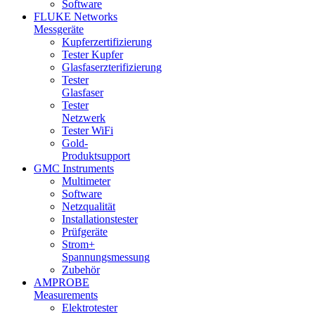
Software
FLUKE Networks
Messgeräte
Kupferzertifizierung
Tester Kupfer
Glasfaserzterifizierung
Tester
Glasfaser
Tester
Netzwerk
Tester WiFi
Gold-
Produktsupport
GMC Instruments
Multimeter
Software
Netzqualität
Installationstester
Prüfgeräte
Strom+
Spannungsmessung
Zubehör
AMPROBE
Measurements
Elektrotester