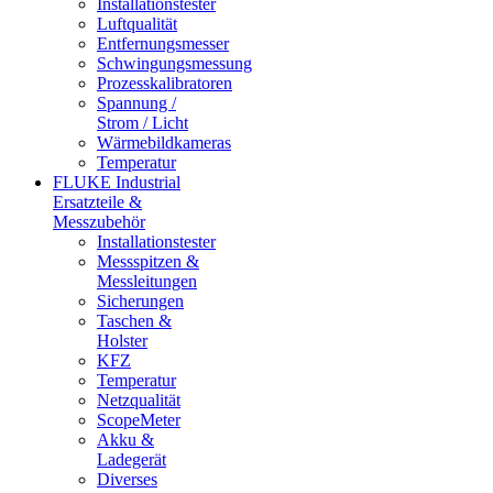
Installationstester
Luftqualität
Entfernungsmesser
Schwingungsmessung
Prozesskalibratoren
Spannung /
Strom / Licht
Wärmebildkameras
Temperatur
FLUKE Industrial
Ersatzteile &
Messzubehör
Installationstester
Messspitzen &
Messleitungen
Sicherungen
Taschen &
Holster
KFZ
Temperatur
Netzqualität
ScopeMeter
Akku &
Ladegerät
Diverses