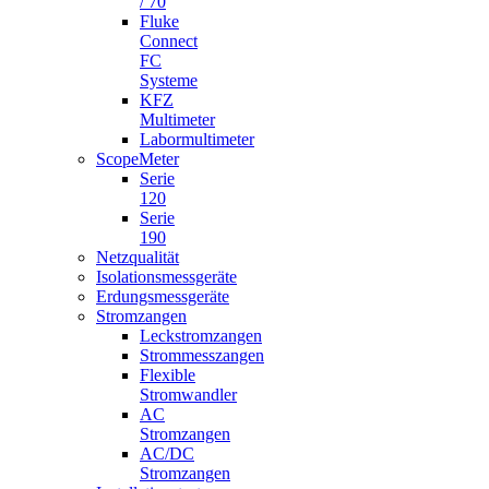
/ 70
Fluke
Connect
FC
Systeme
KFZ
Multimeter
Labormultimeter
ScopeMeter
Serie
120
Serie
190
Netzqualität
Isolationsmessgeräte
Erdungsmessgeräte
Stromzangen
Leckstromzangen
Strommesszangen
Flexible
Stromwandler
AC
Stromzangen
AC/DC
Stromzangen