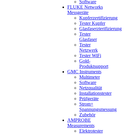
Software
FLUKE Networks
Messgeräte
Kupferzertifizierung
Tester Kupfer
Glasfaserzterifizierung
Tester
Glasfaser
Tester
Netzwerk
Tester WiFi
Gold-
Produktsupport
GMC Instruments
Multimeter
Software
Netzqualität
Installationstester
Prüfgeräte
Strom+
Spannungsmessung
Zubehör
AMPROBE
Measurements
Elektrotester