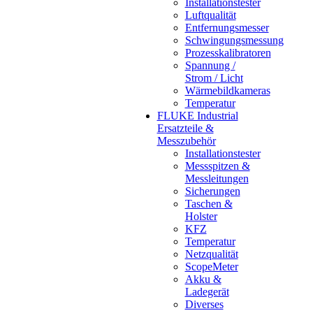
Installationstester
Luftqualität
Entfernungsmesser
Schwingungsmessung
Prozesskalibratoren
Spannung /
Strom / Licht
Wärmebildkameras
Temperatur
FLUKE Industrial
Ersatzteile &
Messzubehör
Installationstester
Messspitzen &
Messleitungen
Sicherungen
Taschen &
Holster
KFZ
Temperatur
Netzqualität
ScopeMeter
Akku &
Ladegerät
Diverses