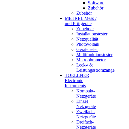
Software
Zubehör
Zubehör
METREL Mess-/
und Prüfgeräte
Zubehoer
Installationstester
Netzqualität
Photovoltaik
Gerätetester
Multifunktionstester
Mikroohmmeter
Leck-/ &
Leistungsstromzange
TOELLNER
Electronic
Instruments
Kompakt-
Netzgeräte
Einzel-
Netzgeräte
Zweifach-
Netzgeräte
Dreifach-
Netzgeräte