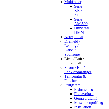
Multimeter
Serie
XR /
XP
Serie
AM-500
Universal
DMM
Netzqualität
Drehfeld /
Leitung /
Kabel /
Spannung
Licht / Luft /
Ultraschall
Strom-/ Erd-/
Leckstromzangen
Temperatur &
Feuchte
Prüfgeräte
Erdmessung
Photovoltaik
Geräteprüfung
Maschinenprüfung
Installation