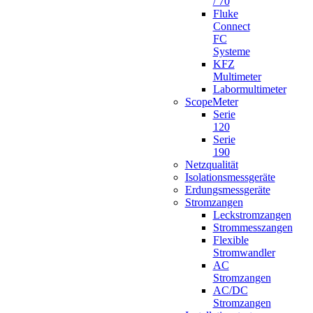
/ 70
Fluke
Connect
FC
Systeme
KFZ
Multimeter
Labormultimeter
ScopeMeter
Serie
120
Serie
190
Netzqualität
Isolationsmessgeräte
Erdungsmessgeräte
Stromzangen
Leckstromzangen
Strommesszangen
Flexible
Stromwandler
AC
Stromzangen
AC/DC
Stromzangen