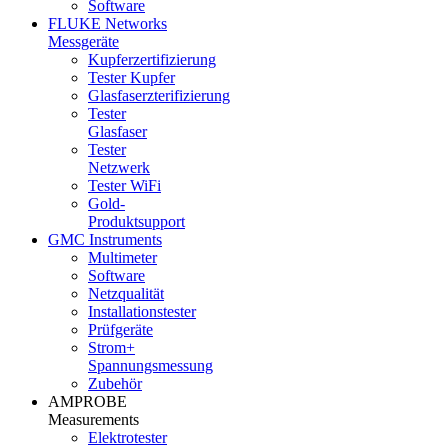
Software
FLUKE Networks
Messgeräte
Kupferzertifizierung
Tester Kupfer
Glasfaserzterifizierung
Tester
Glasfaser
Tester
Netzwerk
Tester WiFi
Gold-
Produktsupport
GMC Instruments
Multimeter
Software
Netzqualität
Installationstester
Prüfgeräte
Strom+
Spannungsmessung
Zubehör
AMPROBE
Measurements
Elektrotester