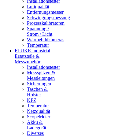
Installationstester
Luftqualität
Entfernungsmesser
Schwingungsmessung
Prozesskalibratoren
Spannung /
Strom / Licht
Wärmebildkameras
Temperatur
FLUKE Industrial
Ersatzteile &
Messzubehör
Installationstester
Messspitzen &
Messleitungen
Sicherungen
Taschen &
Holster
KFZ
Temperatur
Netzqualität
ScopeMeter
Akku &
Ladegerät
Diverses