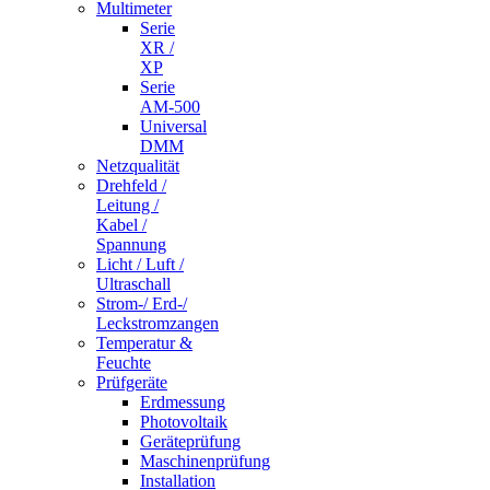
Multimeter
Serie
XR /
XP
Serie
AM-500
Universal
DMM
Netzqualität
Drehfeld /
Leitung /
Kabel /
Spannung
Licht / Luft /
Ultraschall
Strom-/ Erd-/
Leckstromzangen
Temperatur &
Feuchte
Prüfgeräte
Erdmessung
Photovoltaik
Geräteprüfung
Maschinenprüfung
Installation