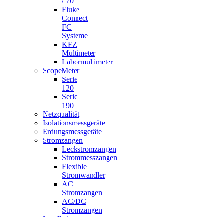
/ 70
Fluke
Connect
FC
Systeme
KFZ
Multimeter
Labormultimeter
ScopeMeter
Serie
120
Serie
190
Netzqualität
Isolationsmessgeräte
Erdungsmessgeräte
Stromzangen
Leckstromzangen
Strommesszangen
Flexible
Stromwandler
AC
Stromzangen
AC/DC
Stromzangen