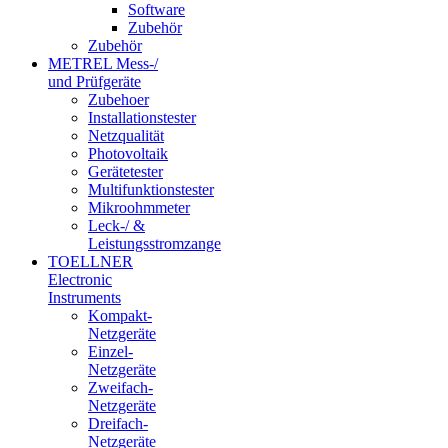
Software
Zubehör
Zubehör
METREL Mess-/
und Prüfgeräte
Zubehoer
Installationstester
Netzqualität
Photovoltaik
Gerätetester
Multifunktionstester
Mikroohmmeter
Leck-/ &
Leistungsstromzange
TOELLNER
Electronic
Instruments
Kompakt-
Netzgeräte
Einzel-
Netzgeräte
Zweifach-
Netzgeräte
Dreifach-
Netzgeräte