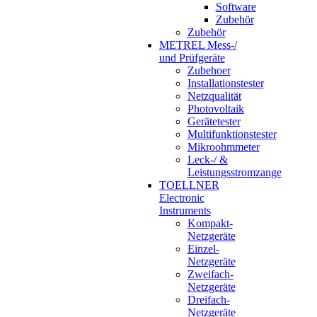
Software
Zubehör
Zubehör
METREL Mess-/
und Prüfgeräte
Zubehoer
Installationstester
Netzqualität
Photovoltaik
Gerätetester
Multifunktionstester
Mikroohmmeter
Leck-/ &
Leistungsstromzange
TOELLNER
Electronic
Instruments
Kompakt-
Netzgeräte
Einzel-
Netzgeräte
Zweifach-
Netzgeräte
Dreifach-
Netzgeräte