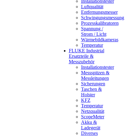
Installationstester
Luftqualität
Entfernungsmesser
Schwingungsmessung
Prozesskalibratoren
Spannung /
Strom / Licht
Wärmebildkameras
Temperatur
FLUKE Industrial
Ersatzteile &
Messzubehör
Installationstester
Messspitzen &
Messleitungen
Sicherungen
Taschen &
Holster
KFZ
Temperatur
Netzqualität
ScopeMeter
Akku &
Ladegerät
Diverses