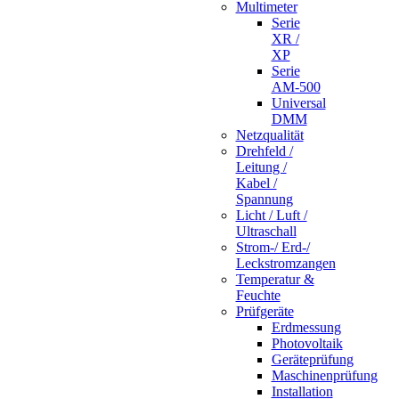
Multimeter
Serie
XR /
XP
Serie
AM-500
Universal
DMM
Netzqualität
Drehfeld /
Leitung /
Kabel /
Spannung
Licht / Luft /
Ultraschall
Strom-/ Erd-/
Leckstromzangen
Temperatur &
Feuchte
Prüfgeräte
Erdmessung
Photovoltaik
Geräteprüfung
Maschinenprüfung
Installation