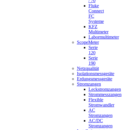
/ 70
Fluke
Connect
FC
Systeme
KFZ
Multimeter
Labormultimeter
ScopeMeter
Serie
120
Serie
190
Netzqualität
Isolationsmessgeräte
Erdungsmessgeräte
Stromzangen
Leckstromzangen
Strommesszangen
Flexible
Stromwandler
AC
Stromzangen
AC/DC
Stromzangen