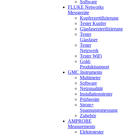
Software
FLUKE Networks
Messgeräte
Kupferzertifizierung
Tester Kupfer
Glasfaserzterifizierung
Tester
Glasfaser
Tester
Netzwerk
Tester WiFi
Gold-
Produktsupport
GMC Instruments
Multimeter
Software
Netzqualität
Installationstester
Prüfgeräte
Strom+
Spannungsmessung
Zubehör
AMPROBE
Measurements
Elektrotester