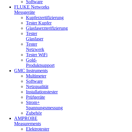
Software
FLUKE Networks
Messgeräte
Kupferzertifizierung
Tester Kupfer
Glasfaserzterifizierung
Tester
Glasfaser
Tester
Netzwerk
Tester WiFi
Gold-
Produktsupport
GMC Instruments
Multimeter
Software
Netzqualität
Installationstester
Prüfgeräte
Strom+
Spannungsmessung
Zubehör
AMPROBE
Measurements
Elektrotester