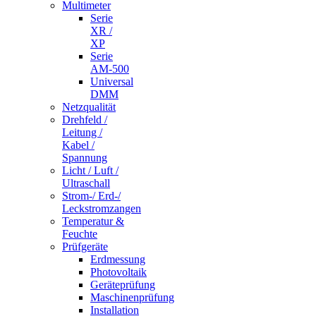
Multimeter
Serie
XR /
XP
Serie
AM-500
Universal
DMM
Netzqualität
Drehfeld /
Leitung /
Kabel /
Spannung
Licht / Luft /
Ultraschall
Strom-/ Erd-/
Leckstromzangen
Temperatur &
Feuchte
Prüfgeräte
Erdmessung
Photovoltaik
Geräteprüfung
Maschinenprüfung
Installation