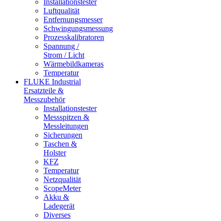
Installationstester
Luftqualität
Entfernungsmesser
Schwingungsmessung
Prozesskalibratoren
Spannung /
Strom / Licht
Wärmebildkameras
Temperatur
FLUKE Industrial
Ersatzteile &
Messzubehör
Installationstester
Messspitzen &
Messleitungen
Sicherungen
Taschen &
Holster
KFZ
Temperatur
Netzqualität
ScopeMeter
Akku &
Ladegerät
Diverses