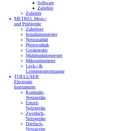
Software
Zubehör
Zubehör
METREL Mess-/
und Prüfgeräte
Zubehoer
Installationstester
Netzqualität
Photovoltaik
Gerätetester
Multifunktionstester
Mikroohmmeter
Leck-/ &
Leistungsstromzange
TOELLNER
Electronic
Instruments
Kompakt-
Netzgeräte
Einzel-
Netzgeräte
Zweifach-
Netzgeräte
Dreifach-
Netzgeräte