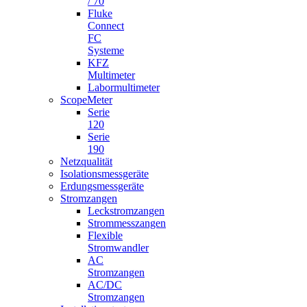
/ 70
Fluke
Connect
FC
Systeme
KFZ
Multimeter
Labormultimeter
ScopeMeter
Serie
120
Serie
190
Netzqualität
Isolationsmessgeräte
Erdungsmessgeräte
Stromzangen
Leckstromzangen
Strommesszangen
Flexible
Stromwandler
AC
Stromzangen
AC/DC
Stromzangen