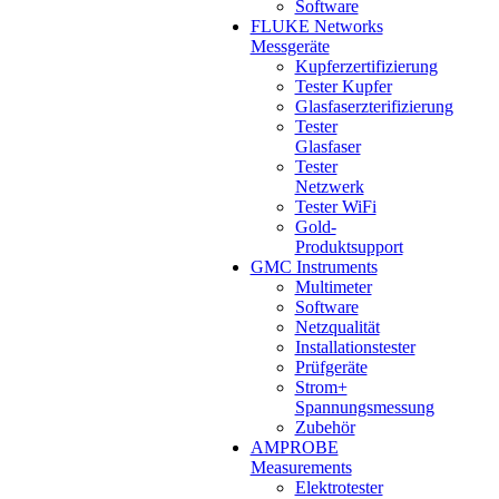
Software
FLUKE Networks
Messgeräte
Kupferzertifizierung
Tester Kupfer
Glasfaserzterifizierung
Tester
Glasfaser
Tester
Netzwerk
Tester WiFi
Gold-
Produktsupport
GMC Instruments
Multimeter
Software
Netzqualität
Installationstester
Prüfgeräte
Strom+
Spannungsmessung
Zubehör
AMPROBE
Measurements
Elektrotester