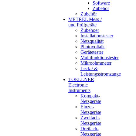
Software
Zubehör
Zubehör
METREL Mess-/
und Prüfgeräte
Zubehoer
Installationstester
Netzqualität
Photovoltaik
Gerätetester
Multifunktionstester
Mikroohmmeter
Leck-/ &
Leistungsstromzange
TOELLNER
Electronic
Instruments
Kompakt-
Netzgeräte
Einzel-
Netzgeräte
Zweifach-
Netzgeräte
Dreifach-
Netzgeräte