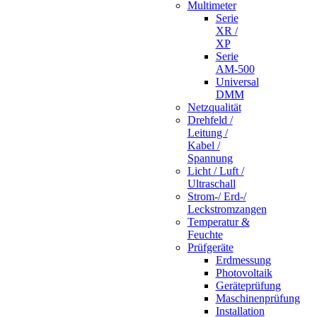
Multimeter
Serie
XR /
XP
Serie
AM-500
Universal
DMM
Netzqualität
Drehfeld /
Leitung /
Kabel /
Spannung
Licht / Luft /
Ultraschall
Strom-/ Erd-/
Leckstromzangen
Temperatur &
Feuchte
Prüfgeräte
Erdmessung
Photovoltaik
Geräteprüfung
Maschinenprüfung
Installation