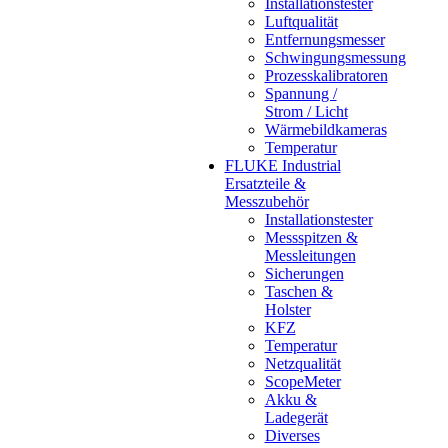
Installationstester
Luftqualität
Entfernungsmesser
Schwingungsmessung
Prozesskalibratoren
Spannung /
Strom / Licht
Wärmebildkameras
Temperatur
FLUKE Industrial
Ersatzteile &
Messzubehör
Installationstester
Messspitzen &
Messleitungen
Sicherungen
Taschen &
Holster
KFZ
Temperatur
Netzqualität
ScopeMeter
Akku &
Ladegerät
Diverses