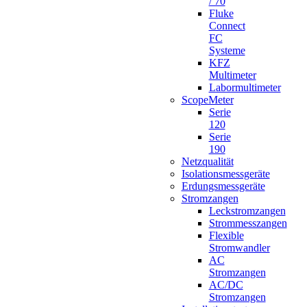
/ 70
Fluke
Connect
FC
Systeme
KFZ
Multimeter
Labormultimeter
ScopeMeter
Serie
120
Serie
190
Netzqualität
Isolationsmessgeräte
Erdungsmessgeräte
Stromzangen
Leckstromzangen
Strommesszangen
Flexible
Stromwandler
AC
Stromzangen
AC/DC
Stromzangen