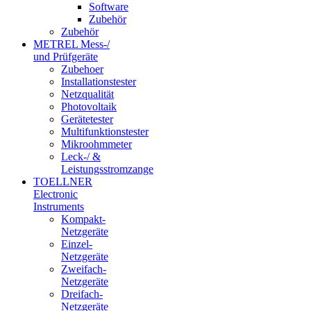
Software
Zubehör
Zubehör
METREL Mess-/
und Prüfgeräte
Zubehoer
Installationstester
Netzqualität
Photovoltaik
Gerätetester
Multifunktionstester
Mikroohmmeter
Leck-/ &
Leistungsstromzange
TOELLNER
Electronic
Instruments
Kompakt-
Netzgeräte
Einzel-
Netzgeräte
Zweifach-
Netzgeräte
Dreifach-
Netzgeräte