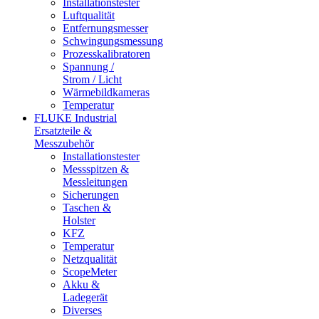
Installationstester
Luftqualität
Entfernungsmesser
Schwingungsmessung
Prozesskalibratoren
Spannung /
Strom / Licht
Wärmebildkameras
Temperatur
FLUKE Industrial
Ersatzteile &
Messzubehör
Installationstester
Messspitzen &
Messleitungen
Sicherungen
Taschen &
Holster
KFZ
Temperatur
Netzqualität
ScopeMeter
Akku &
Ladegerät
Diverses