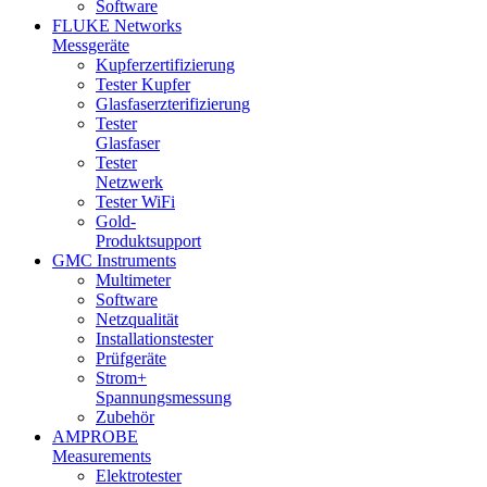
Software
FLUKE Networks
Messgeräte
Kupferzertifizierung
Tester Kupfer
Glasfaserzterifizierung
Tester
Glasfaser
Tester
Netzwerk
Tester WiFi
Gold-
Produktsupport
GMC Instruments
Multimeter
Software
Netzqualität
Installationstester
Prüfgeräte
Strom+
Spannungsmessung
Zubehör
AMPROBE
Measurements
Elektrotester