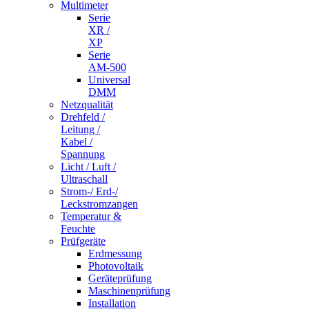
Multimeter
Serie
XR /
XP
Serie
AM-500
Universal
DMM
Netzqualität
Drehfeld /
Leitung /
Kabel /
Spannung
Licht / Luft /
Ultraschall
Strom-/ Erd-/
Leckstromzangen
Temperatur &
Feuchte
Prüfgeräte
Erdmessung
Photovoltaik
Geräteprüfung
Maschinenprüfung
Installation