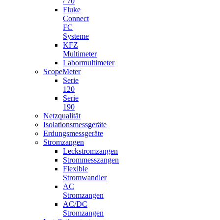
/ 70
Fluke
Connect
FC
Systeme
KFZ
Multimeter
Labormultimeter
ScopeMeter
Serie
120
Serie
190
Netzqualität
Isolationsmessgeräte
Erdungsmessgeräte
Stromzangen
Leckstromzangen
Strommesszangen
Flexible
Stromwandler
AC
Stromzangen
AC/DC
Stromzangen