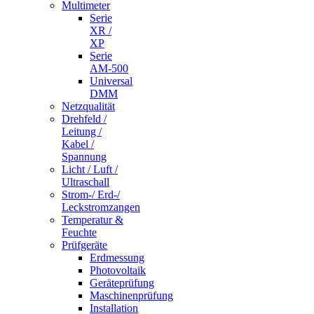
Multimeter
Serie
XR /
XP
Serie
AM-500
Universal
DMM
Netzqualität
Drehfeld /
Leitung /
Kabel /
Spannung
Licht / Luft /
Ultraschall
Strom-/ Erd-/
Leckstromzangen
Temperatur &
Feuchte
Prüfgeräte
Erdmessung
Photovoltaik
Geräteprüfung
Maschinenprüfung
Installation