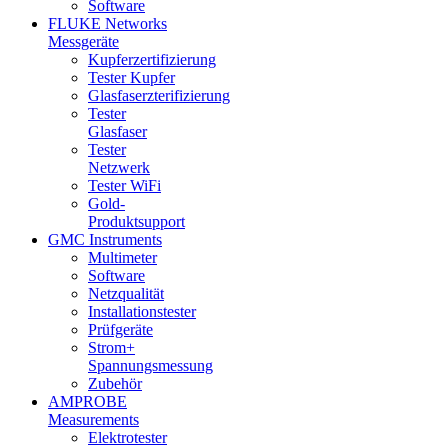
Software
FLUKE Networks
Messgeräte
Kupferzertifizierung
Tester Kupfer
Glasfaserzterifizierung
Tester
Glasfaser
Tester
Netzwerk
Tester WiFi
Gold-
Produktsupport
GMC Instruments
Multimeter
Software
Netzqualität
Installationstester
Prüfgeräte
Strom+
Spannungsmessung
Zubehör
AMPROBE
Measurements
Elektrotester