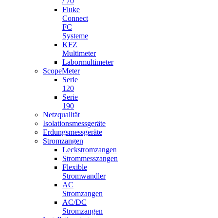
/ 70
Fluke
Connect
FC
Systeme
KFZ
Multimeter
Labormultimeter
ScopeMeter
Serie
120
Serie
190
Netzqualität
Isolationsmessgeräte
Erdungsmessgeräte
Stromzangen
Leckstromzangen
Strommesszangen
Flexible
Stromwandler
AC
Stromzangen
AC/DC
Stromzangen