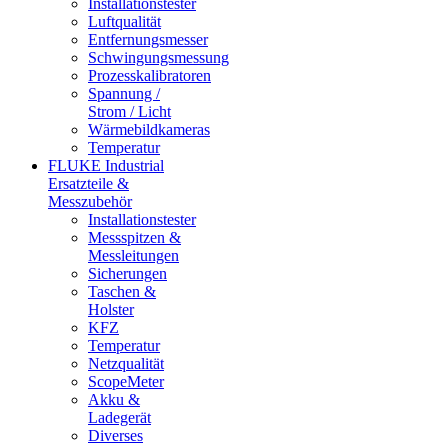
Installationstester
Luftqualität
Entfernungsmesser
Schwingungsmessung
Prozesskalibratoren
Spannung /
Strom / Licht
Wärmebildkameras
Temperatur
FLUKE Industrial
Ersatzteile &
Messzubehör
Installationstester
Messspitzen &
Messleitungen
Sicherungen
Taschen &
Holster
KFZ
Temperatur
Netzqualität
ScopeMeter
Akku &
Ladegerät
Diverses