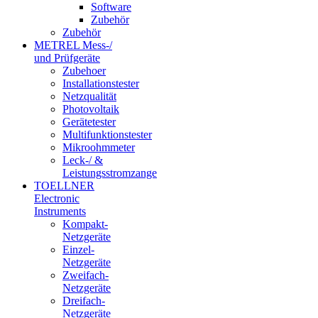
Software
Zubehör
Zubehör
METREL Mess-/
und Prüfgeräte
Zubehoer
Installationstester
Netzqualität
Photovoltaik
Gerätetester
Multifunktionstester
Mikroohmmeter
Leck-/ &
Leistungsstromzange
TOELLNER
Electronic
Instruments
Kompakt-
Netzgeräte
Einzel-
Netzgeräte
Zweifach-
Netzgeräte
Dreifach-
Netzgeräte