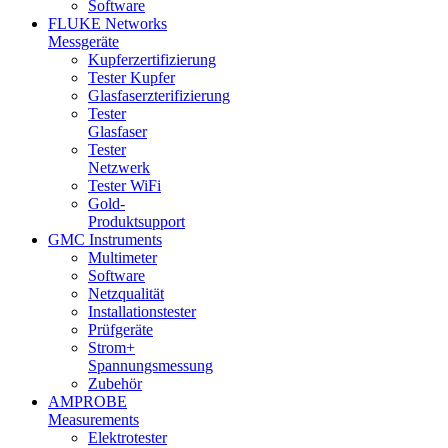
Software
FLUKE Networks
Messgeräte
Kupferzertifizierung
Tester Kupfer
Glasfaserzterifizierung
Tester
Glasfaser
Tester
Netzwerk
Tester WiFi
Gold-
Produktsupport
GMC Instruments
Multimeter
Software
Netzqualität
Installationstester
Prüfgeräte
Strom+
Spannungsmessung
Zubehör
AMPROBE
Measurements
Elektrotester