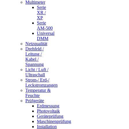
Multimeter
Serie
XR /
XP
Serie
AM-500
Universal
DMM
Netzqualität
Drehfeld /
Leitung /
Kabel /
Spannung
Licht / Luft /
Ultraschall
Strom-/ Erd-/
Leckstromzangen
Temperatur &
Feuchte
Prüfgeräte
Erdmessung
Photovoltaik
Geräteprüfung
Maschinenprüfung
Installation