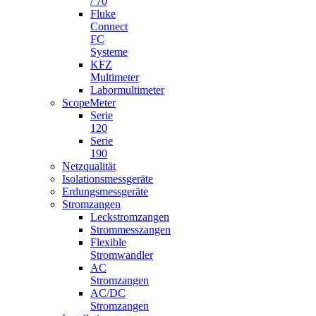
/ 70
Fluke
Connect
FC
Systeme
KFZ
Multimeter
Labormultimeter
ScopeMeter
Serie
120
Serie
190
Netzqualität
Isolationsmessgeräte
Erdungsmessgeräte
Stromzangen
Leckstromzangen
Strommesszangen
Flexible
Stromwandler
AC
Stromzangen
AC/DC
Stromzangen