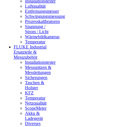
Installationstester
Luftqualität
Entfernungsmesser
Schwingungsmessung
Prozesskalibratoren
Spannung /
Strom / Licht
Wärmebildkameras
Temperatur
FLUKE Industrial
Ersatzteile &
Messzubehör
Installationstester
Messspitzen &
Messleitungen
Sicherungen
Taschen &
Holster
KFZ
Temperatur
Netzqualität
ScopeMeter
Akku &
Ladegerät
Diverses