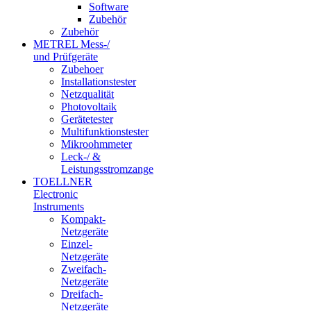
Software
Zubehör
Zubehör
METREL Mess-/
und Prüfgeräte
Zubehoer
Installationstester
Netzqualität
Photovoltaik
Gerätetester
Multifunktionstester
Mikroohmmeter
Leck-/ &
Leistungsstromzange
TOELLNER
Electronic
Instruments
Kompakt-
Netzgeräte
Einzel-
Netzgeräte
Zweifach-
Netzgeräte
Dreifach-
Netzgeräte