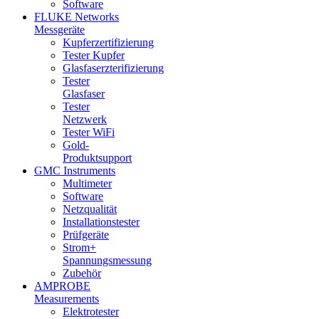
Software
FLUKE Networks
Messgeräte
Kupferzertifizierung
Tester Kupfer
Glasfaserzterifizierung
Tester
Glasfaser
Tester
Netzwerk
Tester WiFi
Gold-
Produktsupport
GMC Instruments
Multimeter
Software
Netzqualität
Installationstester
Prüfgeräte
Strom+
Spannungsmessung
Zubehör
AMPROBE
Measurements
Elektrotester