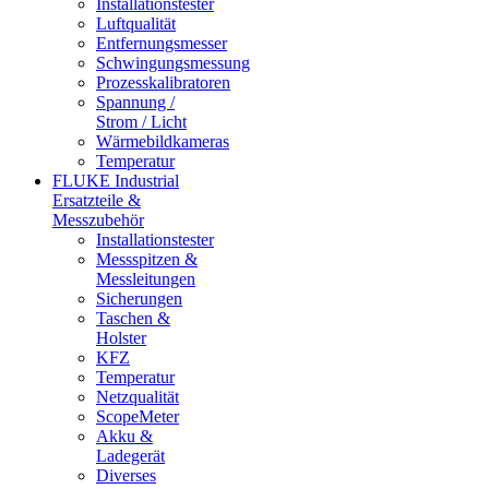
Installationstester
Luftqualität
Entfernungsmesser
Schwingungsmessung
Prozesskalibratoren
Spannung /
Strom / Licht
Wärmebildkameras
Temperatur
FLUKE Industrial
Ersatzteile &
Messzubehör
Installationstester
Messspitzen &
Messleitungen
Sicherungen
Taschen &
Holster
KFZ
Temperatur
Netzqualität
ScopeMeter
Akku &
Ladegerät
Diverses