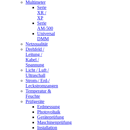
Multimeter
Serie
XR /
XP
Serie
AM-500
Universal
DMM
Netzqualität
Drehfeld /
Leitung /
Kabel /
Spannung
Licht / Luft /
Ultraschall
Strom-/ Erd-/
Leckstromzangen
Temperatur &
Feuchte
Prüfgeräte
Erdmessung
Photovoltaik
Geräteprüfung
Maschinenprüfung
Installation