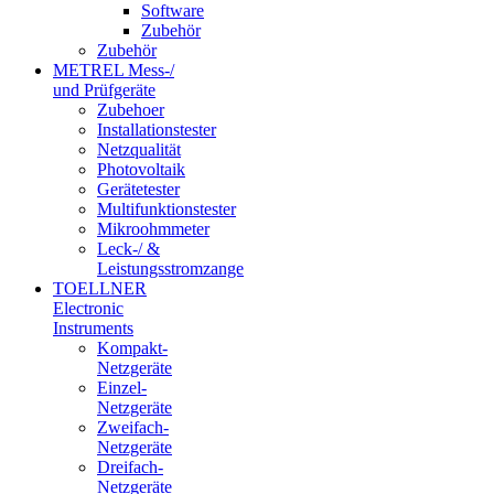
Software
Zubehör
Zubehör
METREL Mess-/
und Prüfgeräte
Zubehoer
Installationstester
Netzqualität
Photovoltaik
Gerätetester
Multifunktionstester
Mikroohmmeter
Leck-/ &
Leistungsstromzange
TOELLNER
Electronic
Instruments
Kompakt-
Netzgeräte
Einzel-
Netzgeräte
Zweifach-
Netzgeräte
Dreifach-
Netzgeräte