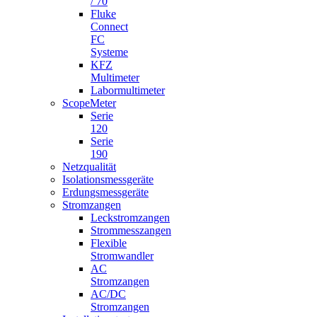
/ 70
Fluke
Connect
FC
Systeme
KFZ
Multimeter
Labormultimeter
ScopeMeter
Serie
120
Serie
190
Netzqualität
Isolationsmessgeräte
Erdungsmessgeräte
Stromzangen
Leckstromzangen
Strommesszangen
Flexible
Stromwandler
AC
Stromzangen
AC/DC
Stromzangen