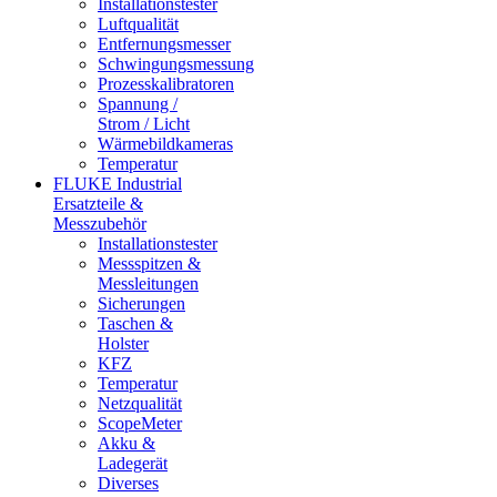
Installationstester
Luftqualität
Entfernungsmesser
Schwingungsmessung
Prozesskalibratoren
Spannung /
Strom / Licht
Wärmebildkameras
Temperatur
FLUKE Industrial
Ersatzteile &
Messzubehör
Installationstester
Messspitzen &
Messleitungen
Sicherungen
Taschen &
Holster
KFZ
Temperatur
Netzqualität
ScopeMeter
Akku &
Ladegerät
Diverses