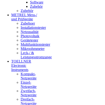
Software
Zubehör
Zubehör
METREL Mess-/
und Prüfgeräte
Zubehoer
Installationstester
Netzqualität
Photovoltaik
Gerätetester
Multifunktionstester
Mikroohmmeter
Leck-/ &
Leistungsstromzange
TOELLNER
Electronic
Instruments
Kompakt-
Netzgeräte
Einzel-
Netzgeräte
Zweifach-
Netzgeräte
Dreifach-
Netzgeräte