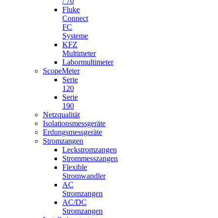
/ 70
Fluke
Connect
FC
Systeme
KFZ
Multimeter
Labormultimeter
ScopeMeter
Serie
120
Serie
190
Netzqualität
Isolationsmessgeräte
Erdungsmessgeräte
Stromzangen
Leckstromzangen
Strommesszangen
Flexible
Stromwandler
AC
Stromzangen
AC/DC
Stromzangen