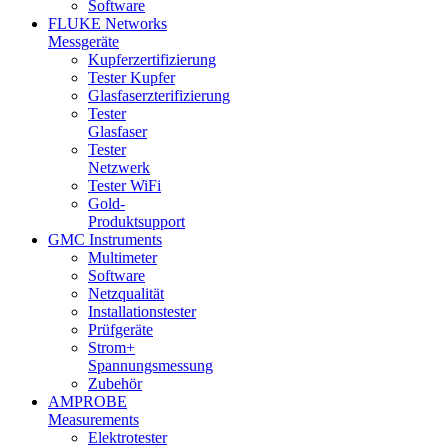
Software
FLUKE Networks
Messgeräte
Kupferzertifizierung
Tester Kupfer
Glasfaserzterifizierung
Tester
Glasfaser
Tester
Netzwerk
Tester WiFi
Gold-
Produktsupport
GMC Instruments
Multimeter
Software
Netzqualität
Installationstester
Prüfgeräte
Strom+
Spannungsmessung
Zubehör
AMPROBE
Measurements
Elektrotester