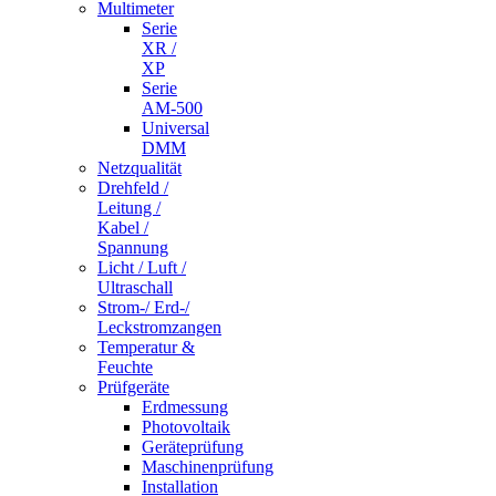
Multimeter
Serie
XR /
XP
Serie
AM-500
Universal
DMM
Netzqualität
Drehfeld /
Leitung /
Kabel /
Spannung
Licht / Luft /
Ultraschall
Strom-/ Erd-/
Leckstromzangen
Temperatur &
Feuchte
Prüfgeräte
Erdmessung
Photovoltaik
Geräteprüfung
Maschinenprüfung
Installation