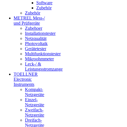
Software
Zubehör
Zubehör
METREL Mess-/
und Prüfgeräte
Zubehoer
Installationstester
Netzqualität
Photovoltaik
Gerätetester
Multifunktionstester
Mikroohmmeter
Leck-/ &
Leistungsstromzange
TOELLNER
Electronic
Instruments
Kompakt-
Netzgeräte
Einzel-
Netzgeräte
Zweifach-
Netzgeräte
Dreifach-
Netzgeräte