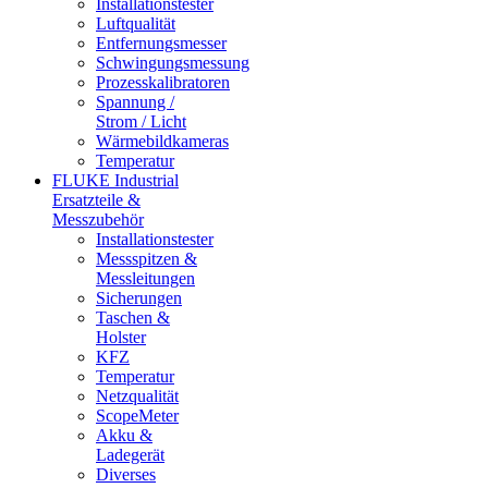
Installationstester
Luftqualität
Entfernungsmesser
Schwingungsmessung
Prozesskalibratoren
Spannung /
Strom / Licht
Wärmebildkameras
Temperatur
FLUKE Industrial
Ersatzteile &
Messzubehör
Installationstester
Messspitzen &
Messleitungen
Sicherungen
Taschen &
Holster
KFZ
Temperatur
Netzqualität
ScopeMeter
Akku &
Ladegerät
Diverses