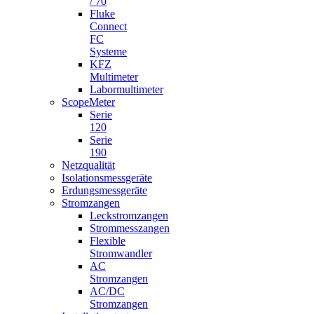
/ 70
Fluke
Connect
FC
Systeme
KFZ
Multimeter
Labormultimeter
ScopeMeter
Serie
120
Serie
190
Netzqualität
Isolationsmessgeräte
Erdungsmessgeräte
Stromzangen
Leckstromzangen
Strommesszangen
Flexible
Stromwandler
AC
Stromzangen
AC/DC
Stromzangen