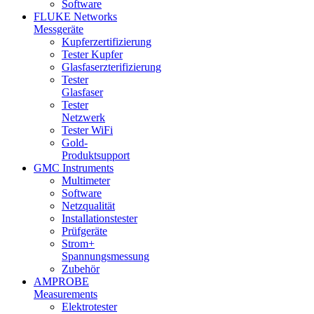
Software
FLUKE Networks
Messgeräte
Kupferzertifizierung
Tester Kupfer
Glasfaserzterifizierung
Tester
Glasfaser
Tester
Netzwerk
Tester WiFi
Gold-
Produktsupport
GMC Instruments
Multimeter
Software
Netzqualität
Installationstester
Prüfgeräte
Strom+
Spannungsmessung
Zubehör
AMPROBE
Measurements
Elektrotester