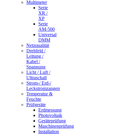
Multimeter
Serie
XR /
XP
Serie
AM-500
Universal
DMM
Netzqualität
Drehfeld /
Leitung /
Kabel /
Spannung
Licht / Luft /
Ultraschall
Strom-/ Erd-/
Leckstromzangen
Temperatur &
Feuchte
Prüfgeräte
Erdmessung
Photovoltaik
Geräteprüfung
Maschinenprüfung
Installation