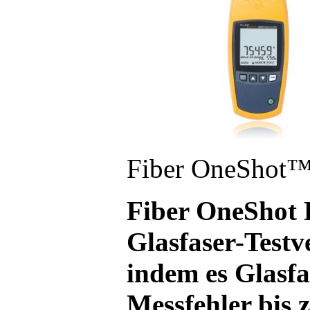
Fiber OneShot
Fiber OneShot
Glasfaser-Testv
indem es Glasf
Messfehler bis 