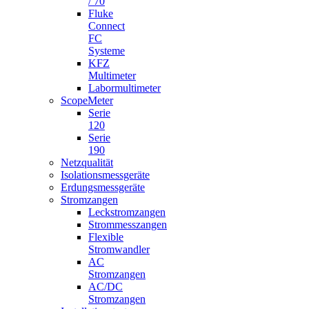
/ 70
Fluke
Connect
FC
Systeme
KFZ
Multimeter
Labormultimeter
ScopeMeter
Serie
120
Serie
190
Netzqualität
Isolationsmessgeräte
Erdungsmessgeräte
Stromzangen
Leckstromzangen
Strommesszangen
Flexible
Stromwandler
AC
Stromzangen
AC/DC
Stromzangen