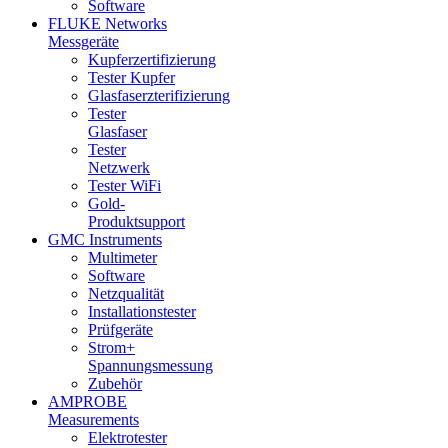
Software
FLUKE Networks
Messgeräte
Kupferzertifizierung
Tester Kupfer
Glasfaserzterifizierung
Tester
Glasfaser
Tester
Netzwerk
Tester WiFi
Gold-
Produktsupport
GMC Instruments
Multimeter
Software
Netzqualität
Installationstester
Prüfgeräte
Strom+
Spannungsmessung
Zubehör
AMPROBE
Measurements
Elektrotester