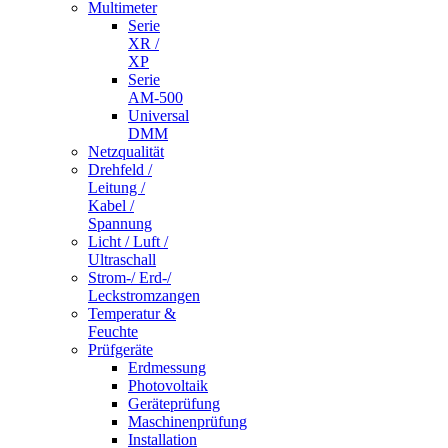
Multimeter
Serie
XR /
XP
Serie
AM-500
Universal
DMM
Netzqualität
Drehfeld /
Leitung /
Kabel /
Spannung
Licht / Luft /
Ultraschall
Strom-/ Erd-/
Leckstromzangen
Temperatur &
Feuchte
Prüfgeräte
Erdmessung
Photovoltaik
Geräteprüfung
Maschinenprüfung
Installation