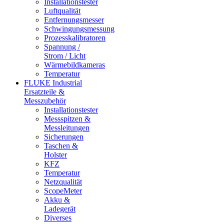
Installationstester
Luftqualität
Entfernungsmesser
Schwingungsmessung
Prozesskalibratoren
Spannung /
Strom / Licht
Wärmebildkameras
Temperatur
FLUKE Industrial
Ersatzteile &
Messzubehör
Installationstester
Messspitzen &
Messleitungen
Sicherungen
Taschen &
Holster
KFZ
Temperatur
Netzqualität
ScopeMeter
Akku &
Ladegerät
Diverses