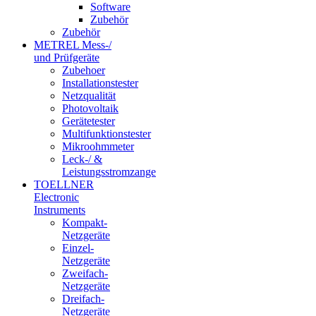
Software
Zubehör
Zubehör
METREL Mess-/
und Prüfgeräte
Zubehoer
Installationstester
Netzqualität
Photovoltaik
Gerätetester
Multifunktionstester
Mikroohmmeter
Leck-/ &
Leistungsstromzange
TOELLNER
Electronic
Instruments
Kompakt-
Netzgeräte
Einzel-
Netzgeräte
Zweifach-
Netzgeräte
Dreifach-
Netzgeräte