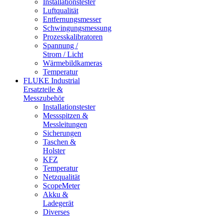
Installationstester
Luftqualität
Entfernungsmesser
Schwingungsmessung
Prozesskalibratoren
Spannung /
Strom / Licht
Wärmebildkameras
Temperatur
FLUKE Industrial
Ersatzteile &
Messzubehör
Installationstester
Messspitzen &
Messleitungen
Sicherungen
Taschen &
Holster
KFZ
Temperatur
Netzqualität
ScopeMeter
Akku &
Ladegerät
Diverses