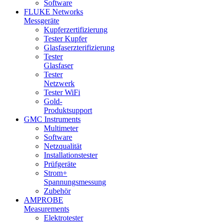
Software
FLUKE Networks
Messgeräte
Kupferzertifizierung
Tester Kupfer
Glasfaserzterifizierung
Tester
Glasfaser
Tester
Netzwerk
Tester WiFi
Gold-
Produktsupport
GMC Instruments
Multimeter
Software
Netzqualität
Installationstester
Prüfgeräte
Strom+
Spannungsmessung
Zubehör
AMPROBE
Measurements
Elektrotester