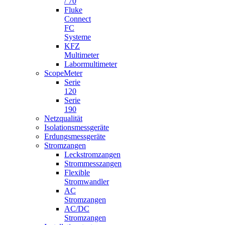
/ 70
Fluke
Connect
FC
Systeme
KFZ
Multimeter
Labormultimeter
ScopeMeter
Serie
120
Serie
190
Netzqualität
Isolationsmessgeräte
Erdungsmessgeräte
Stromzangen
Leckstromzangen
Strommesszangen
Flexible
Stromwandler
AC
Stromzangen
AC/DC
Stromzangen