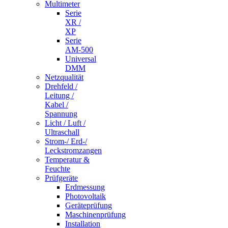
Multimeter
Serie
XR /
XP
Serie
AM-500
Universal
DMM
Netzqualität
Drehfeld /
Leitung /
Kabel /
Spannung
Licht / Luft /
Ultraschall
Strom-/ Erd-/
Leckstromzangen
Temperatur &
Feuchte
Prüfgeräte
Erdmessung
Photovoltaik
Geräteprüfung
Maschinenprüfung
Installation