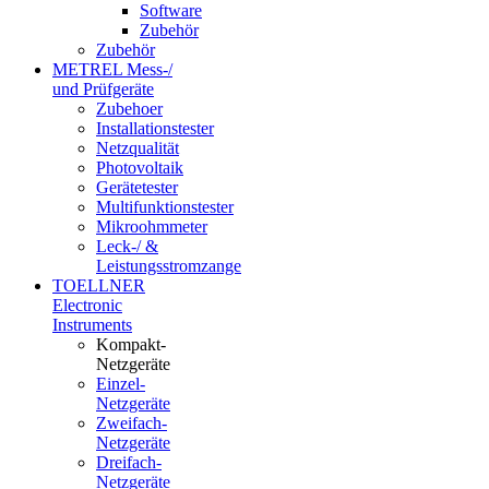
Software
Zubehör
Zubehör
METREL Mess-/
und Prüfgeräte
Zubehoer
Installationstester
Netzqualität
Photovoltaik
Gerätetester
Multifunktionstester
Mikroohmmeter
Leck-/ &
Leistungsstromzange
TOELLNER
Electronic
Instruments
Kompakt-
Netzgeräte
Einzel-
Netzgeräte
Zweifach-
Netzgeräte
Dreifach-
Netzgeräte