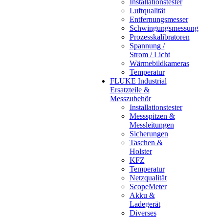
Installationstester
Luftqualität
Entfernungsmesser
Schwingungsmessung
Prozesskalibratoren
Spannung /
Strom / Licht
Wärmebildkameras
Temperatur
FLUKE Industrial
Ersatzteile &
Messzubehör
Installationstester
Messspitzen &
Messleitungen
Sicherungen
Taschen &
Holster
KFZ
Temperatur
Netzqualität
ScopeMeter
Akku &
Ladegerät
Diverses