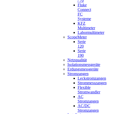
/ 70
Fluke
Connect
FC
Systeme
KFZ
Multimeter
Labormultimeter
ScopeMeter
Serie
120
Serie
190
Netzqualität
Isolationsmessgeräte
Erdungsmessgeräte
Stromzangen
Leckstromzangen
Strommesszangen
Flexible
Stromwandler
AC
Stromzangen
AC/DC
Stromzangen