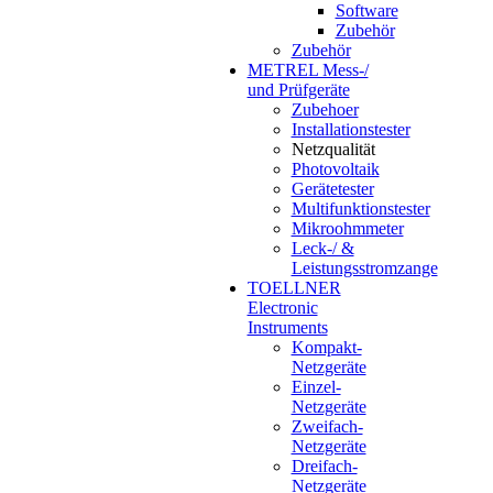
Software
Zubehör
Zubehör
METREL Mess-/
und Prüfgeräte
Zubehoer
Installationstester
Netzqualität
Photovoltaik
Gerätetester
Multifunktionstester
Mikroohmmeter
Leck-/ &
Leistungsstromzange
TOELLNER
Electronic
Instruments
Kompakt-
Netzgeräte
Einzel-
Netzgeräte
Zweifach-
Netzgeräte
Dreifach-
Netzgeräte