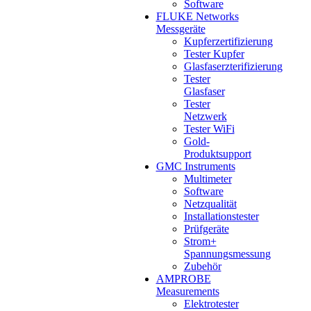
Software
FLUKE Networks
Messgeräte
Kupferzertifizierung
Tester Kupfer
Glasfaserzterifizierung
Tester
Glasfaser
Tester
Netzwerk
Tester WiFi
Gold-
Produktsupport
GMC Instruments
Multimeter
Software
Netzqualität
Installationstester
Prüfgeräte
Strom+
Spannungsmessung
Zubehör
AMPROBE
Measurements
Elektrotester