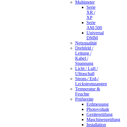
Multimeter
Serie
XR /
XP
Serie
AM-500
Universal
DMM
Netzqualität
Drehfeld /
Leitung /
Kabel /
Spannung
Licht / Luft /
Ultraschall
Strom-/ Erd-/
Leckstromzangen
Temperatur &
Feuchte
Prüfgeräte
Erdmessung
Photovoltaik
Geräteprüfung
Maschinenprüfung
Installation