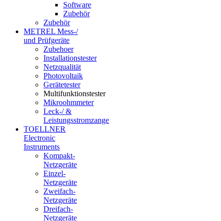
Software
Zubehör
Zubehör
METREL Mess-/
und Prüfgeräte
Zubehoer
Installationstester
Netzqualität
Photovoltaik
Gerätetester
Multifunktionstester
Mikroohmmeter
Leck-/ &
Leistungsstromzange
TOELLNER
Electronic
Instruments
Kompakt-
Netzgeräte
Einzel-
Netzgeräte
Zweifach-
Netzgeräte
Dreifach-
Netzgeräte