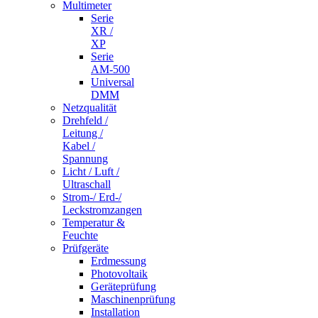
Multimeter
Serie
XR /
XP
Serie
AM-500
Universal
DMM
Netzqualität
Drehfeld /
Leitung /
Kabel /
Spannung
Licht / Luft /
Ultraschall
Strom-/ Erd-/
Leckstromzangen
Temperatur &
Feuchte
Prüfgeräte
Erdmessung
Photovoltaik
Geräteprüfung
Maschinenprüfung
Installation