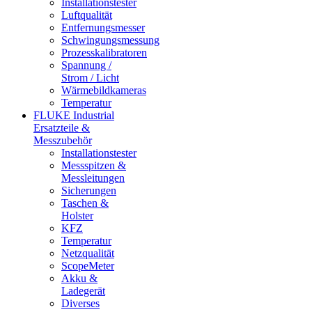
Installationstester
Luftqualität
Entfernungsmesser
Schwingungsmessung
Prozesskalibratoren
Spannung /
Strom / Licht
Wärmebildkameras
Temperatur
FLUKE Industrial
Ersatzteile &
Messzubehör
Installationstester
Messspitzen &
Messleitungen
Sicherungen
Taschen &
Holster
KFZ
Temperatur
Netzqualität
ScopeMeter
Akku &
Ladegerät
Diverses