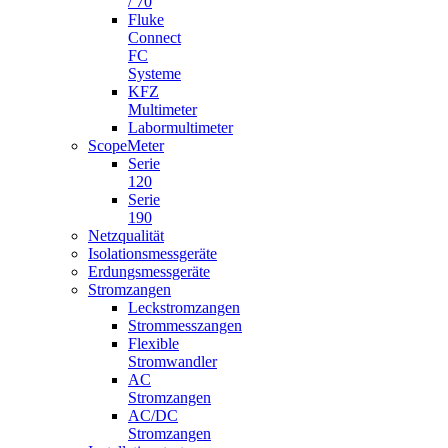
/ 70
Fluke
Connect
FC
Systeme
KFZ
Multimeter
Labormultimeter
ScopeMeter
Serie
120
Serie
190
Netzqualität
Isolationsmessgeräte
Erdungsmessgeräte
Stromzangen
Leckstromzangen
Strommesszangen
Flexible
Stromwandler
AC
Stromzangen
AC/DC
Stromzangen