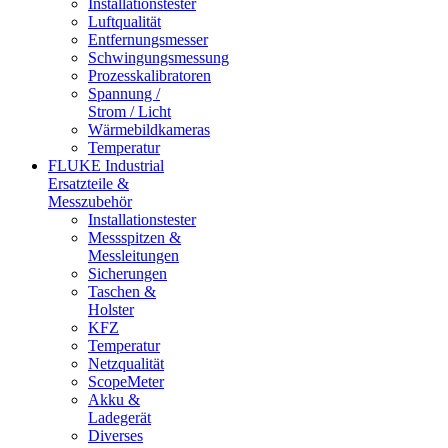
Installationstester
Luftqualität
Entfernungsmesser
Schwingungsmessung
Prozesskalibratoren
Spannung /
Strom / Licht
Wärmebildkameras
Temperatur
FLUKE Industrial
Ersatzteile &
Messzubehör
Installationstester
Messspitzen &
Messleitungen
Sicherungen
Taschen &
Holster
KFZ
Temperatur
Netzqualität
ScopeMeter
Akku &
Ladegerät
Diverses