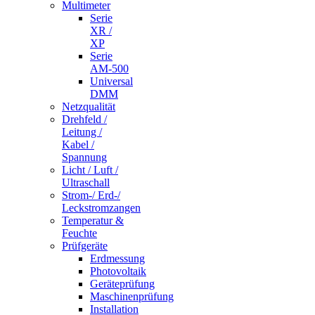
Multimeter
Serie
XR /
XP
Serie
AM-500
Universal
DMM
Netzqualität
Drehfeld /
Leitung /
Kabel /
Spannung
Licht / Luft /
Ultraschall
Strom-/ Erd-/
Leckstromzangen
Temperatur &
Feuchte
Prüfgeräte
Erdmessung
Photovoltaik
Geräteprüfung
Maschinenprüfung
Installation