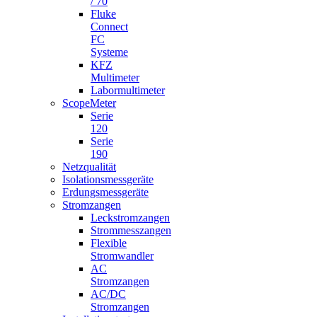
/ 70
Fluke
Connect
FC
Systeme
KFZ
Multimeter
Labormultimeter
ScopeMeter
Serie
120
Serie
190
Netzqualität
Isolationsmessgeräte
Erdungsmessgeräte
Stromzangen
Leckstromzangen
Strommesszangen
Flexible
Stromwandler
AC
Stromzangen
AC/DC
Stromzangen