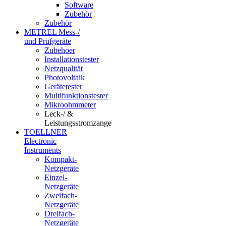
Software
Zubehör
Zubehör
METREL Mess-/
und Prüfgeräte
Zubehoer
Installationstester
Netzqualität
Photovoltaik
Gerätetester
Multifunktionstester
Mikroohmmeter
Leck-/ &
Leistungsstromzange
TOELLNER
Electronic
Instruments
Kompakt-
Netzgeräte
Einzel-
Netzgeräte
Zweifach-
Netzgeräte
Dreifach-
Netzgeräte