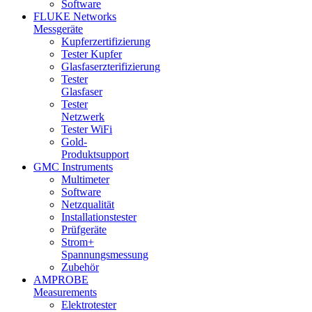
Software
FLUKE Networks
Messgeräte
Kupferzertifizierung
Tester Kupfer
Glasfaserzterifizierung
Tester
Glasfaser
Tester
Netzwerk
Tester WiFi
Gold-
Produktsupport
GMC Instruments
Multimeter
Software
Netzqualität
Installationstester
Prüfgeräte
Strom+
Spannungsmessung
Zubehör
AMPROBE
Measurements
Elektrotester