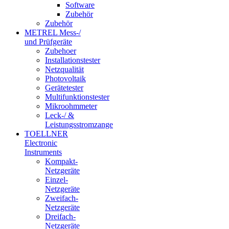
Software
Zubehör
Zubehör
METREL Mess-/
und Prüfgeräte
Zubehoer
Installationstester
Netzqualität
Photovoltaik
Gerätetester
Multifunktionstester
Mikroohmmeter
Leck-/ &
Leistungsstromzange
TOELLNER
Electronic
Instruments
Kompakt-
Netzgeräte
Einzel-
Netzgeräte
Zweifach-
Netzgeräte
Dreifach-
Netzgeräte