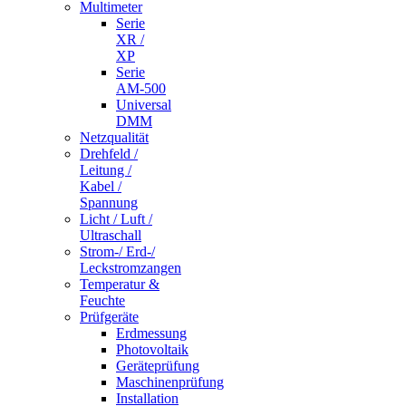
Multimeter
Serie
XR /
XP
Serie
AM-500
Universal
DMM
Netzqualität
Drehfeld /
Leitung /
Kabel /
Spannung
Licht / Luft /
Ultraschall
Strom-/ Erd-/
Leckstromzangen
Temperatur &
Feuchte
Prüfgeräte
Erdmessung
Photovoltaik
Geräteprüfung
Maschinenprüfung
Installation