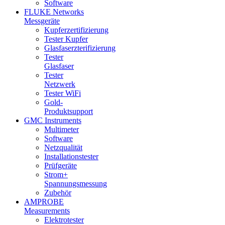
Software
FLUKE Networks
Messgeräte
Kupferzertifizierung
Tester Kupfer
Glasfaserzterifizierung
Tester
Glasfaser
Tester
Netzwerk
Tester WiFi
Gold-
Produktsupport
GMC Instruments
Multimeter
Software
Netzqualität
Installationstester
Prüfgeräte
Strom+
Spannungsmessung
Zubehör
AMPROBE
Measurements
Elektrotester