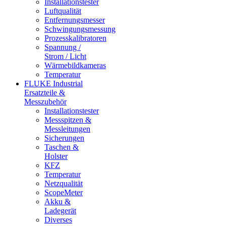
Installationstester
Luftqualität
Entfernungsmesser
Schwingungsmessung
Prozesskalibratoren
Spannung /
Strom / Licht
Wärmebildkameras
Temperatur
FLUKE Industrial
Ersatzteile &
Messzubehör
Installationstester
Messspitzen &
Messleitungen
Sicherungen
Taschen &
Holster
KFZ
Temperatur
Netzqualität
ScopeMeter
Akku &
Ladegerät
Diverses