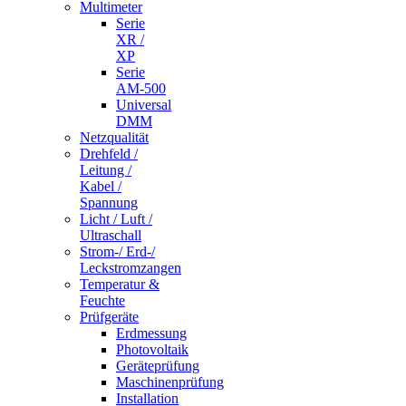
Multimeter
Serie
XR /
XP
Serie
AM-500
Universal
DMM
Netzqualität
Drehfeld /
Leitung /
Kabel /
Spannung
Licht / Luft /
Ultraschall
Strom-/ Erd-/
Leckstromzangen
Temperatur &
Feuchte
Prüfgeräte
Erdmessung
Photovoltaik
Geräteprüfung
Maschinenprüfung
Installation