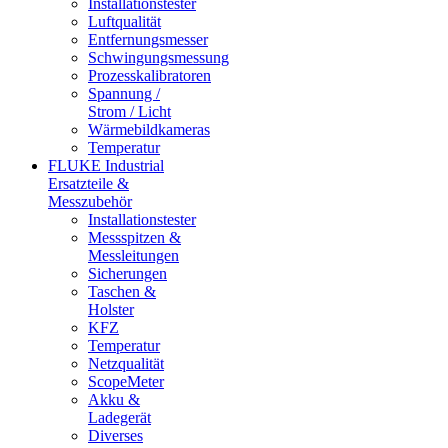
Installationstester
Luftqualität
Entfernungsmesser
Schwingungsmessung
Prozesskalibratoren
Spannung /
Strom / Licht
Wärmebildkameras
Temperatur
FLUKE Industrial
Ersatzteile &
Messzubehör
Installationstester
Messspitzen &
Messleitungen
Sicherungen
Taschen &
Holster
KFZ
Temperatur
Netzqualität
ScopeMeter
Akku &
Ladegerät
Diverses