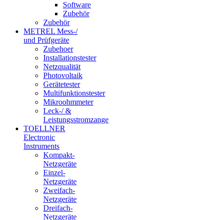
Software
Zubehör
Zubehör
METREL Mess-/
und Prüfgeräte
Zubehoer
Installationstester
Netzqualität
Photovoltaik
Gerätetester
Multifunktionstester
Mikroohmmeter
Leck-/ &
Leistungsstromzange
TOELLNER
Electronic
Instruments
Kompakt-
Netzgeräte
Einzel-
Netzgeräte
Zweifach-
Netzgeräte
Dreifach-
Netzgeräte