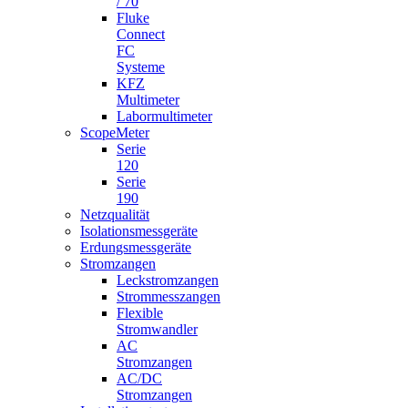
/ 70
Fluke
Connect
FC
Systeme
KFZ
Multimeter
Labormultimeter
ScopeMeter
Serie
120
Serie
190
Netzqualität
Isolationsmessgeräte
Erdungsmessgeräte
Stromzangen
Leckstromzangen
Strommesszangen
Flexible
Stromwandler
AC
Stromzangen
AC/DC
Stromzangen