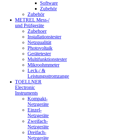
Software
Zubehör
Zubehör
METREL Mess-/
und Prüfgeräte
Zubehoer
Installationstester
Netzqualität
Photovoltaik
Gerätetester
Multifunktionstester
Mikroohmmeter
Leck-/ &
Leistungsstromzange
TOELLNER
Electronic
Instruments
Kompakt-
Netzgeräte
Einzel-
Netzgeräte
Zweifach-
Netzgeräte
Dreifach-
Netzgeräte