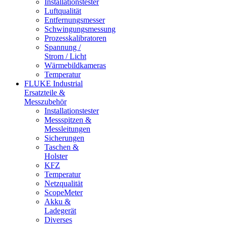
Installationstester
Luftqualität
Entfernungsmesser
Schwingungsmessung
Prozesskalibratoren
Spannung /
Strom / Licht
Wärmebildkameras
Temperatur
FLUKE Industrial
Ersatzteile &
Messzubehör
Installationstester
Messspitzen &
Messleitungen
Sicherungen
Taschen &
Holster
KFZ
Temperatur
Netzqualität
ScopeMeter
Akku &
Ladegerät
Diverses