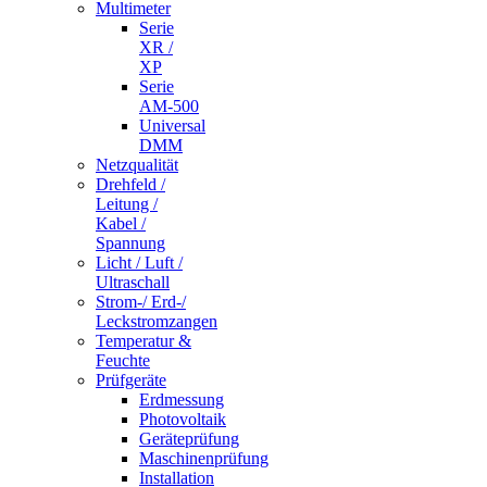
Multimeter
Serie
XR /
XP
Serie
AM-500
Universal
DMM
Netzqualität
Drehfeld /
Leitung /
Kabel /
Spannung
Licht / Luft /
Ultraschall
Strom-/ Erd-/
Leckstromzangen
Temperatur &
Feuchte
Prüfgeräte
Erdmessung
Photovoltaik
Geräteprüfung
Maschinenprüfung
Installation