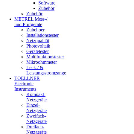
Software
Zubehör
Zubehör
METREL Mess-/
und Prüfgeräte
Zubehoer
Installationstester
Netzqualität
Photovoltaik
Gerätetester
Multifunktionstester
Mikroohmmeter
Leck-/ &
Leistungsstromzange
TOELLNER
Electronic
Instruments
Kompakt-
Netzgeräte
Einzel-
Netzgeräte
Zweifach-
Netzgeräte
Dreifach-
Netzgeräte