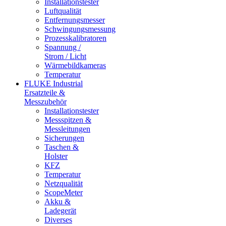
Installationstester
Luftqualität
Entfernungsmesser
Schwingungsmessung
Prozesskalibratoren
Spannung /
Strom / Licht
Wärmebildkameras
Temperatur
FLUKE Industrial
Ersatzteile &
Messzubehör
Installationstester
Messspitzen &
Messleitungen
Sicherungen
Taschen &
Holster
KFZ
Temperatur
Netzqualität
ScopeMeter
Akku &
Ladegerät
Diverses