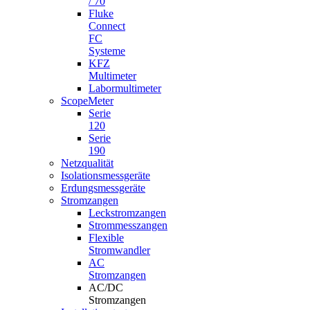
/ 70
Fluke
Connect
FC
Systeme
KFZ
Multimeter
Labormultimeter
ScopeMeter
Serie
120
Serie
190
Netzqualität
Isolationsmessgeräte
Erdungsmessgeräte
Stromzangen
Leckstromzangen
Strommesszangen
Flexible
Stromwandler
AC
Stromzangen
AC/DC
Stromzangen