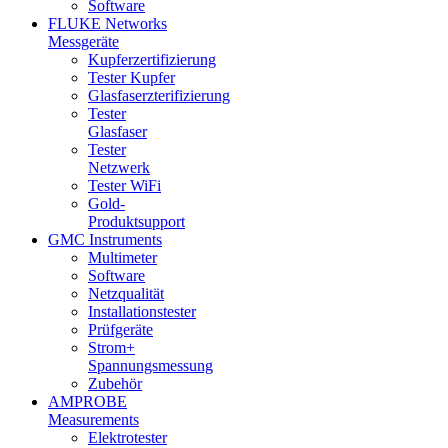
Software
FLUKE Networks
Messgeräte
Kupferzertifizierung
Tester Kupfer
Glasfaserzterifizierung
Tester
Glasfaser
Tester
Netzwerk
Tester WiFi
Gold-
Produktsupport
GMC Instruments
Multimeter
Software
Netzqualität
Installationstester
Prüfgeräte
Strom+
Spannungsmessung
Zubehör
AMPROBE
Measurements
Elektrotester