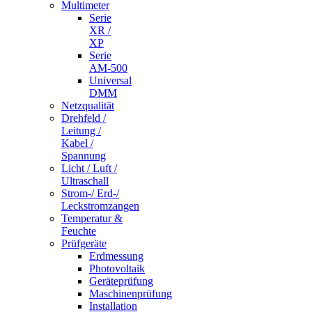
Multimeter
Serie
XR /
XP
Serie
AM-500
Universal
DMM
Netzqualität
Drehfeld /
Leitung /
Kabel /
Spannung
Licht / Luft /
Ultraschall
Strom-/ Erd-/
Leckstromzangen
Temperatur &
Feuchte
Prüfgeräte
Erdmessung
Photovoltaik
Geräteprüfung
Maschinenprüfung
Installation