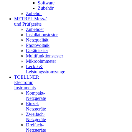
Software
Zubehör
Zubehör
METREL Mess-/
und Prüfgeräte
Zubehoer
Installationstester
Netzqualität
Photovoltaik
Gerätetester
Multifunktionstester
Mikroohmmeter
Leck-/ &
Leistungsstromzange
TOELLNER
Electronic
Instruments
Kompakt-
Netzgeräte
Einzel-
Netzgeräte
Zweifach-
Netzgeräte
Dreifach-
Netzgeräte