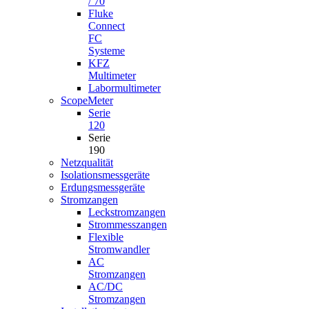
/ 70
Fluke
Connect
FC
Systeme
KFZ
Multimeter
Labormultimeter
ScopeMeter
Serie
120
Serie
190
Netzqualität
Isolationsmessgeräte
Erdungsmessgeräte
Stromzangen
Leckstromzangen
Strommesszangen
Flexible
Stromwandler
AC
Stromzangen
AC/DC
Stromzangen