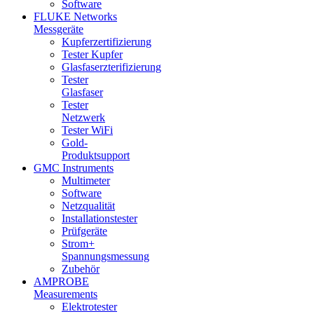
Software
FLUKE Networks
Messgeräte
Kupferzertifizierung
Tester Kupfer
Glasfaserzterifizierung
Tester
Glasfaser
Tester
Netzwerk
Tester WiFi
Gold-
Produktsupport
GMC Instruments
Multimeter
Software
Netzqualität
Installationstester
Prüfgeräte
Strom+
Spannungsmessung
Zubehör
AMPROBE
Measurements
Elektrotester