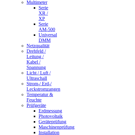
Multimeter
Serie
XR /
XP
Serie
AM-500
Universal
DMM
Netzqualität
Drehfeld /
Leitung /
Kabel /
Spannung
Licht / Luft /
Ultraschall
Strom-/ Erd-/
Leckstromzangen
Temperatur &
Feuchte
Prüfgeräte
Erdmessung
Photovoltaik
Geräteprüfung
Maschinenprüfung
Installation