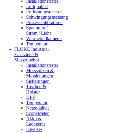
Installationstester
Luftqualität
Entfernungsmesser
Schwingungsmessung
Prozesskalibratoren
Spannung /
Strom / Licht
Wärmebildkameras
Temperatur
FLUKE Industrial
Ersatzteile &
Messzubehör
Installationstester
Messspitzen &
Messleitungen
Sicherungen
Taschen &
Holster
KFZ
Temperatur
Netzqualität
ScopeMeter
Akku &
Ladegerät
Diverses