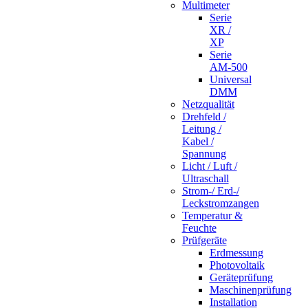
Multimeter
Serie
XR /
XP
Serie
AM-500
Universal
DMM
Netzqualität
Drehfeld /
Leitung /
Kabel /
Spannung
Licht / Luft /
Ultraschall
Strom-/ Erd-/
Leckstromzangen
Temperatur &
Feuchte
Prüfgeräte
Erdmessung
Photovoltaik
Geräteprüfung
Maschinenprüfung
Installation