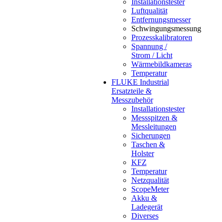
Installationstester
Luftqualität
Entfernungsmesser
Schwingungsmessung
Prozesskalibratoren
Spannung /
Strom / Licht
Wärmebildkameras
Temperatur
FLUKE Industrial
Ersatzteile &
Messzubehör
Installationstester
Messspitzen &
Messleitungen
Sicherungen
Taschen &
Holster
KFZ
Temperatur
Netzqualität
ScopeMeter
Akku &
Ladegerät
Diverses