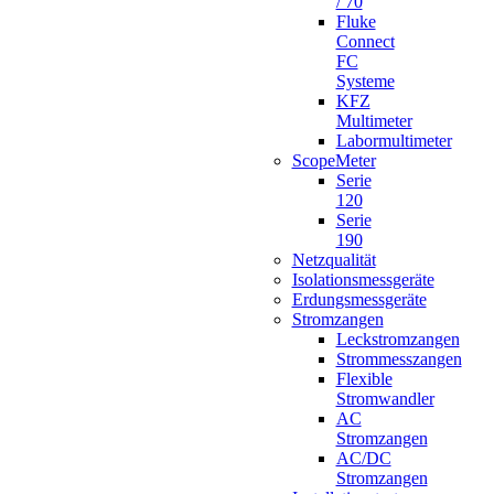
/ 70
Fluke
Connect
FC
Systeme
KFZ
Multimeter
Labormultimeter
ScopeMeter
Serie
120
Serie
190
Netzqualität
Isolationsmessgeräte
Erdungsmessgeräte
Stromzangen
Leckstromzangen
Strommesszangen
Flexible
Stromwandler
AC
Stromzangen
AC/DC
Stromzangen