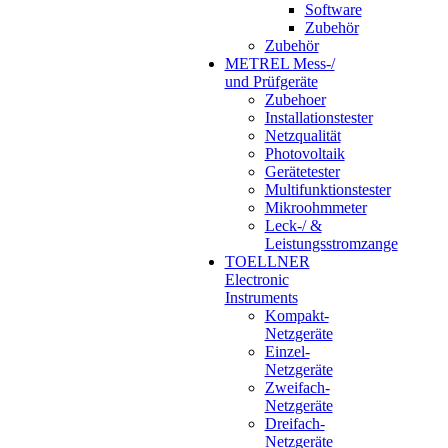
Software
Zubehör
Zubehör
METREL Mess-/
und Prüfgeräte
Zubehoer
Installationstester
Netzqualität
Photovoltaik
Gerätetester
Multifunktionstester
Mikroohmmeter
Leck-/ &
Leistungsstromzange
TOELLNER
Electronic
Instruments
Kompakt-
Netzgeräte
Einzel-
Netzgeräte
Zweifach-
Netzgeräte
Dreifach-
Netzgeräte