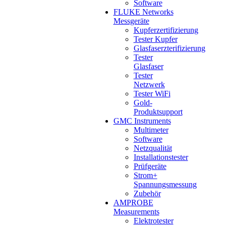
Software
FLUKE Networks
Messgeräte
Kupferzertifizierung
Tester Kupfer
Glasfaserzterifizierung
Tester
Glasfaser
Tester
Netzwerk
Tester WiFi
Gold-
Produktsupport
GMC Instruments
Multimeter
Software
Netzqualität
Installationstester
Prüfgeräte
Strom+
Spannungsmessung
Zubehör
AMPROBE
Measurements
Elektrotester