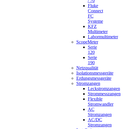
/ 70
Fluke
Connect
FC
Systeme
KFZ
Multimeter
Labormultimeter
ScopeMeter
Serie
120
Serie
190
Netzqualität
Isolationsmessgeräte
Erdungsmessgeräte
Stromzangen
Leckstromzangen
Strommesszangen
Flexible
Stromwandler
AC
Stromzangen
AC/DC
Stromzangen