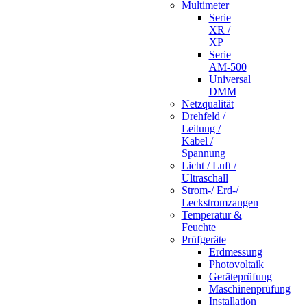
Multimeter
Serie
XR /
XP
Serie
AM-500
Universal
DMM
Netzqualität
Drehfeld /
Leitung /
Kabel /
Spannung
Licht / Luft /
Ultraschall
Strom-/ Erd-/
Leckstromzangen
Temperatur &
Feuchte
Prüfgeräte
Erdmessung
Photovoltaik
Geräteprüfung
Maschinenprüfung
Installation