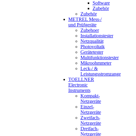
Software
Zubehör
Zubehör
METREL Mess-/
und Prüfgeräte
Zubehoer
Installationstester
Netzqualität
Photovoltaik
Gerätetester
Multifunktionstester
Mikroohmmeter
Leck-/ &
Leistungsstromzange
TOELLNER
Electronic
Instruments
Kompakt-
Netzgeräte
Einzel-
Netzgeräte
Zweifach-
Netzgeräte
Dreifach-
Netzgeräte