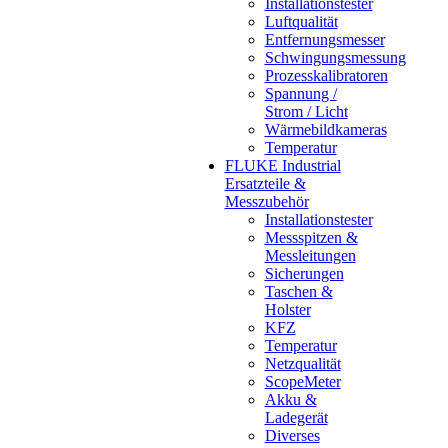
Installationstester
Luftqualität
Entfernungsmesser
Schwingungsmessung
Prozesskalibratoren
Spannung /
Strom / Licht
Wärmebildkameras
Temperatur
FLUKE Industrial
Ersatzteile &
Messzubehör
Installationstester
Messspitzen &
Messleitungen
Sicherungen
Taschen &
Holster
KFZ
Temperatur
Netzqualität
ScopeMeter
Akku &
Ladegerät
Diverses