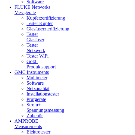
Software
FLUKE Networks
Messgeräte
Kupferzertifizierung
Tester Kupfer
Glasfaserzterifizierung
Tester
Glasfaser
Tester
Netzwerk
Tester WiFi
Gold-
Produktsupport
GMC Instruments
Multimeter
Software
Netzqualität
Installationstester
Prüfgeräte
Strom+
Spannungsmessung
Zubehör
AMPROBE
Measurements
Elektrotester