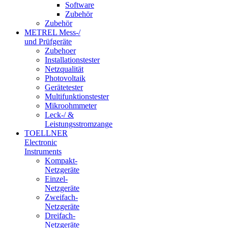
Software
Zubehör
Zubehör
METREL Mess-/
und Prüfgeräte
Zubehoer
Installationstester
Netzqualität
Photovoltaik
Gerätetester
Multifunktionstester
Mikroohmmeter
Leck-/ &
Leistungsstromzange
TOELLNER
Electronic
Instruments
Kompakt-
Netzgeräte
Einzel-
Netzgeräte
Zweifach-
Netzgeräte
Dreifach-
Netzgeräte