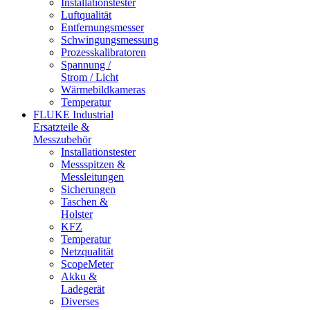
Installationstester
Luftqualität
Entfernungsmesser
Schwingungsmessung
Prozesskalibratoren
Spannung /
Strom / Licht
Wärmebildkameras
Temperatur
FLUKE Industrial
Ersatzteile &
Messzubehör
Installationstester
Messspitzen &
Messleitungen
Sicherungen
Taschen &
Holster
KFZ
Temperatur
Netzqualität
ScopeMeter
Akku &
Ladegerät
Diverses