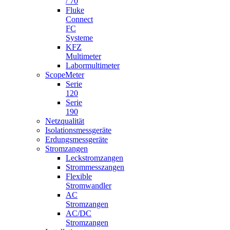
/ 70
Fluke
Connect
FC
Systeme
KFZ
Multimeter
Labormultimeter
ScopeMeter
Serie
120
Serie
190
Netzqualität
Isolationsmessgeräte
Erdungsmessgeräte
Stromzangen
Leckstromzangen
Strommesszangen
Flexible
Stromwandler
AC
Stromzangen
AC/DC
Stromzangen