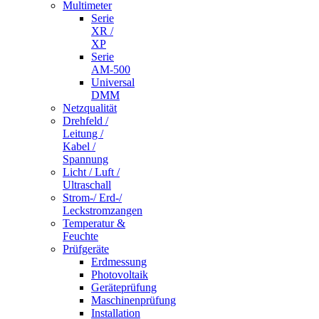
Multimeter
Serie
XR /
XP
Serie
AM-500
Universal
DMM
Netzqualität
Drehfeld /
Leitung /
Kabel /
Spannung
Licht / Luft /
Ultraschall
Strom-/ Erd-/
Leckstromzangen
Temperatur &
Feuchte
Prüfgeräte
Erdmessung
Photovoltaik
Geräteprüfung
Maschinenprüfung
Installation