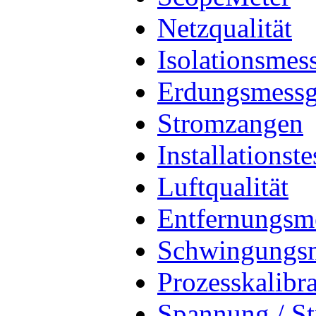
Netzqualität
Isolationsmes
Erdungsmessg
Stromzangen
Installationste
Luftqualität
Entfernungsm
Schwingungs
Prozesskalibr
Spannung / St