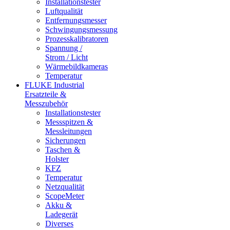
Installationstester
Luftqualität
Entfernungsmesser
Schwingungsmessung
Prozesskalibratoren
Spannung /
Strom / Licht
Wärmebildkameras
Temperatur
FLUKE Industrial
Ersatzteile &
Messzubehör
Installationstester
Messspitzen &
Messleitungen
Sicherungen
Taschen &
Holster
KFZ
Temperatur
Netzqualität
ScopeMeter
Akku &
Ladegerät
Diverses