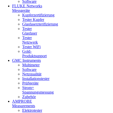
Software
FLUKE Networks
Messgeräte
Kupferzertifizierung
Tester Kupfer
Glasfaserzterifizierung
Tester
Glasfaser
Tester
Netzwerk
Tester WiFi
Gold-
Produktsupport
GMC Instruments
Multimeter
Software
Netzqualität
Installationstester
Prüfgeräte
Strom+
Spannungsmessung
Zubehör
AMPROBE
Measurements
Elektrotester