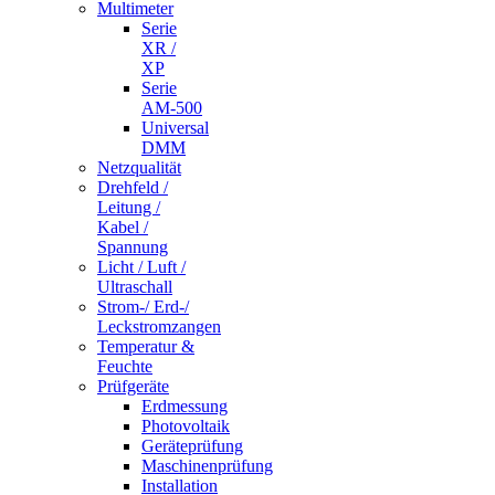
Multimeter
Serie
XR /
XP
Serie
AM-500
Universal
DMM
Netzqualität
Drehfeld /
Leitung /
Kabel /
Spannung
Licht / Luft /
Ultraschall
Strom-/ Erd-/
Leckstromzangen
Temperatur &
Feuchte
Prüfgeräte
Erdmessung
Photovoltaik
Geräteprüfung
Maschinenprüfung
Installation