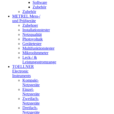
Software
Zubehör
Zubehör
METREL Mess-/
und Prüfgeräte
Zubehoer
Installationstester
Netzqualität
Photovoltaik
Gerätetester
Multifunktionstester
Mikroohmmeter
Leck-/ &
Leistungsstromzange
TOELLNER
Electronic
Instruments
Kompakt-
Netzgeräte
Einzel-
Netzgeräte
Zweifach-
Netzgeräte
Dreifach-
Netzgeräte