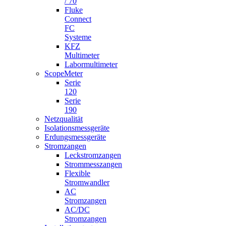
/ 70
Fluke
Connect
FC
Systeme
KFZ
Multimeter
Labormultimeter
ScopeMeter
Serie
120
Serie
190
Netzqualität
Isolationsmessgeräte
Erdungsmessgeräte
Stromzangen
Leckstromzangen
Strommesszangen
Flexible
Stromwandler
AC
Stromzangen
AC/DC
Stromzangen