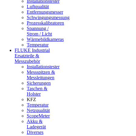
Installationstester
Luftqualität
Entfernungsmesser
Schwingungsmessung
Prozesskalibratoren
Spannung /
Strom / Licht
Wärmebildkameras
Temperatur
FLUKE Industrial
Ersatzteile &
Messzubehör
Installationstester
Messspitzen &
Messleitungen
Sicherungen
Taschen &
Holster
KFZ
Temperatur
Netzqualität
ScopeMeter
Akku &
Ladegerät
Diverses