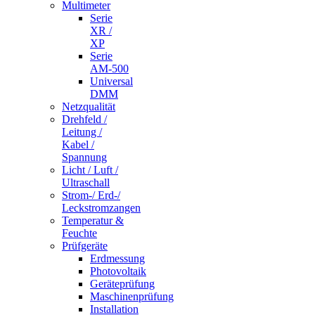
Multimeter
Serie
XR /
XP
Serie
AM-500
Universal
DMM
Netzqualität
Drehfeld /
Leitung /
Kabel /
Spannung
Licht / Luft /
Ultraschall
Strom-/ Erd-/
Leckstromzangen
Temperatur &
Feuchte
Prüfgeräte
Erdmessung
Photovoltaik
Geräteprüfung
Maschinenprüfung
Installation