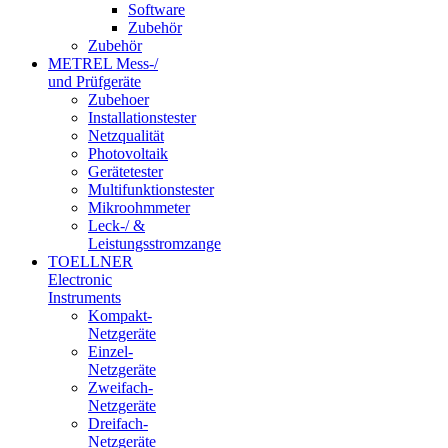
Software
Zubehör
Zubehör
METREL Mess-/
und Prüfgeräte
Zubehoer
Installationstester
Netzqualität
Photovoltaik
Gerätetester
Multifunktionstester
Mikroohmmeter
Leck-/ &
Leistungsstromzange
TOELLNER
Electronic
Instruments
Kompakt-
Netzgeräte
Einzel-
Netzgeräte
Zweifach-
Netzgeräte
Dreifach-
Netzgeräte