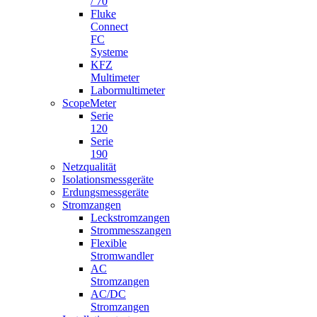
/ 70
Fluke
Connect
FC
Systeme
KFZ
Multimeter
Labormultimeter
ScopeMeter
Serie
120
Serie
190
Netzqualität
Isolationsmessgeräte
Erdungsmessgeräte
Stromzangen
Leckstromzangen
Strommesszangen
Flexible
Stromwandler
AC
Stromzangen
AC/DC
Stromzangen