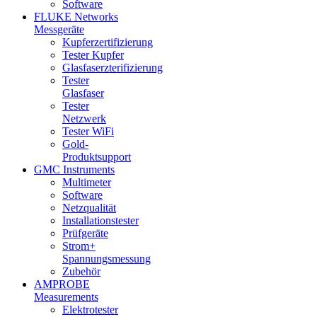
Software
FLUKE Networks
Messgeräte
Kupferzertifizierung
Tester Kupfer
Glasfaserzterifizierung
Tester
Glasfaser
Tester
Netzwerk
Tester WiFi
Gold-
Produktsupport
GMC Instruments
Multimeter
Software
Netzqualität
Installationstester
Prüfgeräte
Strom+
Spannungsmessung
Zubehör
AMPROBE
Measurements
Elektrotester