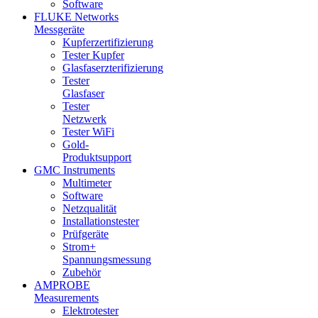
Software
FLUKE Networks
Messgeräte
Kupferzertifizierung
Tester Kupfer
Glasfaserzterifizierung
Tester
Glasfaser
Tester
Netzwerk
Tester WiFi
Gold-
Produktsupport
GMC Instruments
Multimeter
Software
Netzqualität
Installationstester
Prüfgeräte
Strom+
Spannungsmessung
Zubehör
AMPROBE
Measurements
Elektrotester