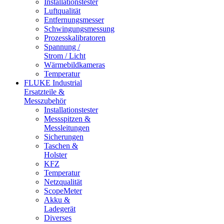
Installationstester
Luftqualität
Entfernungsmesser
Schwingungsmessung
Prozesskalibratoren
Spannung /
Strom / Licht
Wärmebildkameras
Temperatur
FLUKE Industrial
Ersatzteile &
Messzubehör
Installationstester
Messspitzen &
Messleitungen
Sicherungen
Taschen &
Holster
KFZ
Temperatur
Netzqualität
ScopeMeter
Akku &
Ladegerät
Diverses