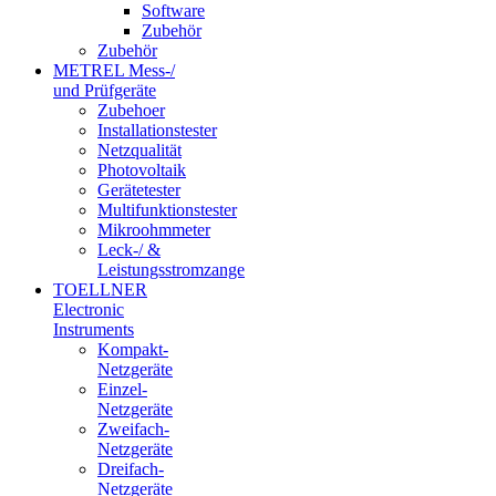
Software
Zubehör
Zubehör
METREL Mess-/
und Prüfgeräte
Zubehoer
Installationstester
Netzqualität
Photovoltaik
Gerätetester
Multifunktionstester
Mikroohmmeter
Leck-/ &
Leistungsstromzange
TOELLNER
Electronic
Instruments
Kompakt-
Netzgeräte
Einzel-
Netzgeräte
Zweifach-
Netzgeräte
Dreifach-
Netzgeräte