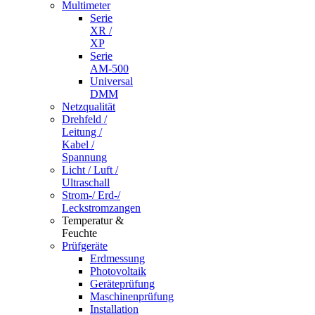
Multimeter
Serie
XR /
XP
Serie
AM-500
Universal
DMM
Netzqualität
Drehfeld /
Leitung /
Kabel /
Spannung
Licht / Luft /
Ultraschall
Strom-/ Erd-/
Leckstromzangen
Temperatur &
Feuchte
Prüfgeräte
Erdmessung
Photovoltaik
Geräteprüfung
Maschinenprüfung
Installation