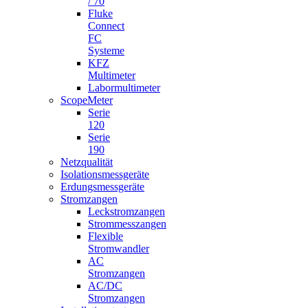
/ 70
Fluke
Connect
FC
Systeme
KFZ
Multimeter
Labormultimeter
ScopeMeter
Serie
120
Serie
190
Netzqualität
Isolationsmessgeräte
Erdungsmessgeräte
Stromzangen
Leckstromzangen
Strommesszangen
Flexible
Stromwandler
AC
Stromzangen
AC/DC
Stromzangen