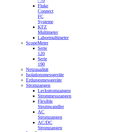
/ 70
Fluke
Connect
FC
Systeme
KFZ
Multimeter
Labormultimeter
ScopeMeter
Serie
120
Serie
190
Netzqualität
Isolationsmessgeräte
Erdungsmessgeräte
Stromzangen
Leckstromzangen
Strommesszangen
Flexible
Stromwandler
AC
Stromzangen
AC/DC
Stromzangen