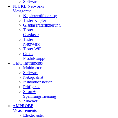
Software
FLUKE Networks
Messgeräte
Kupferzertifizierung
Tester Kupfer
Glasfaserzterifizierung
Tester
Glasfaser
Tester
Netzwerk
Tester WiFi
Gold-
Produktsupport
GMC Instruments
Multimeter
Software
Netzqualität
Installationstester
Prüfgeräte
Strom+
Spannungsmessung
Zubehör
AMPROBE
Measurements
Elektrotester