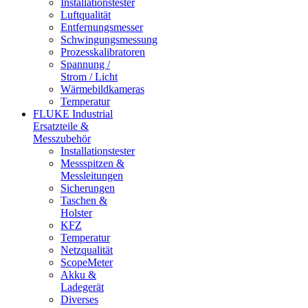
Installationstester
Luftqualität
Entfernungsmesser
Schwingungsmessung
Prozesskalibratoren
Spannung /
Strom / Licht
Wärmebildkameras
Temperatur
FLUKE Industrial
Ersatzteile &
Messzubehör
Installationstester
Messspitzen &
Messleitungen
Sicherungen
Taschen &
Holster
KFZ
Temperatur
Netzqualität
ScopeMeter
Akku &
Ladegerät
Diverses