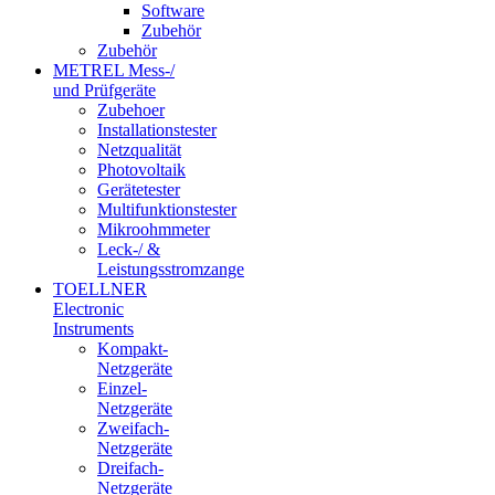
Software
Zubehör
Zubehör
METREL Mess-/
und Prüfgeräte
Zubehoer
Installationstester
Netzqualität
Photovoltaik
Gerätetester
Multifunktionstester
Mikroohmmeter
Leck-/ &
Leistungsstromzange
TOELLNER
Electronic
Instruments
Kompakt-
Netzgeräte
Einzel-
Netzgeräte
Zweifach-
Netzgeräte
Dreifach-
Netzgeräte