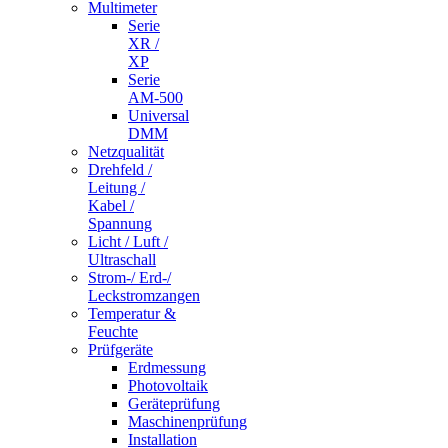
Multimeter
Serie
XR /
XP
Serie
AM-500
Universal
DMM
Netzqualität
Drehfeld /
Leitung /
Kabel /
Spannung
Licht / Luft /
Ultraschall
Strom-/ Erd-/
Leckstromzangen
Temperatur &
Feuchte
Prüfgeräte
Erdmessung
Photovoltaik
Geräteprüfung
Maschinenprüfung
Installation