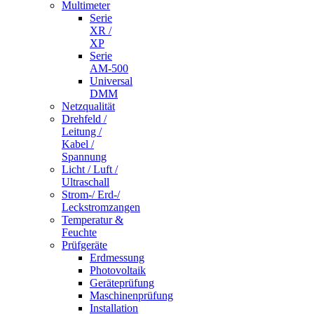
Multimeter
Serie
XR /
XP
Serie
AM-500
Universal
DMM
Netzqualität
Drehfeld /
Leitung /
Kabel /
Spannung
Licht / Luft /
Ultraschall
Strom-/ Erd-/
Leckstromzangen
Temperatur &
Feuchte
Prüfgeräte
Erdmessung
Photovoltaik
Geräteprüfung
Maschinenprüfung
Installation