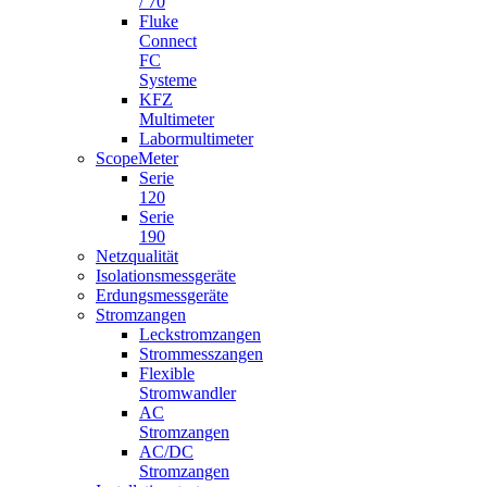
/ 70
Fluke
Connect
FC
Systeme
KFZ
Multimeter
Labormultimeter
ScopeMeter
Serie
120
Serie
190
Netzqualität
Isolationsmessgeräte
Erdungsmessgeräte
Stromzangen
Leckstromzangen
Strommesszangen
Flexible
Stromwandler
AC
Stromzangen
AC/DC
Stromzangen