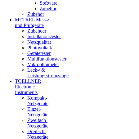
Software
Zubehör
Zubehör
METREL Mess-/
und Prüfgeräte
Zubehoer
Installationstester
Netzqualität
Photovoltaik
Gerätetester
Multifunktionstester
Mikroohmmeter
Leck-/ &
Leistungsstromzange
TOELLNER
Electronic
Instruments
Kompakt-
Netzgeräte
Einzel-
Netzgeräte
Zweifach-
Netzgeräte
Dreifach-
Netzgeräte