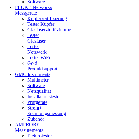
Software
FLUKE Networks
Messgeräte
Kupferzertifizierung
Tester Kupfer
Glasfaserzterifizierung
Tester
Glasfaser
Tester
Netzwerk
Tester WiFi
Gold-
Produktsupport
GMC Instruments
Multimeter
Software
Netzqualität
Installationstester
Prüfgeräte
Strom+
Spannungsmessung
Zubehör
AMPROBE
Measurements
Elektrotester