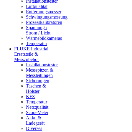
Installationstester
Luftqualität
Entfernungsmesser
Schwingungsmessung
Prozesskalibratoren
Spannung /
Strom / Licht
Wärmebildkameras
Temperatur
FLUKE Industrial
Ersatzteile &
Messzubehör
Installationstester
Messspitzen &
Messleitungen
Sicherungen
Taschen &
Holster
KFZ
Temperatur
Netzqualität
ScopeMeter
Akku &
Ladegerät
Diverses