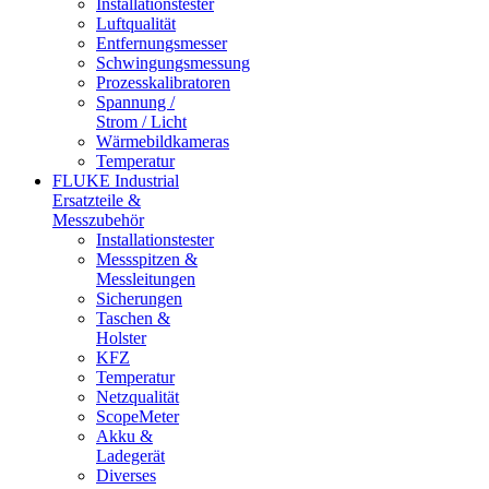
Installationstester
Luftqualität
Entfernungsmesser
Schwingungsmessung
Prozesskalibratoren
Spannung /
Strom / Licht
Wärmebildkameras
Temperatur
FLUKE Industrial
Ersatzteile &
Messzubehör
Installationstester
Messspitzen &
Messleitungen
Sicherungen
Taschen &
Holster
KFZ
Temperatur
Netzqualität
ScopeMeter
Akku &
Ladegerät
Diverses