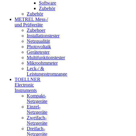
Software
Zubehör
Zubehör
METREL Mess-/
und Prüfgeräte
Zubehoer
Installationstester
Netzqualität
Photovoltaik
Gerätetester
Multifunktionstester
Mikroohmmeter
Leck-/ &
Leistungsstromzange
TOELLNER
Electronic
Instruments
Kompakt-
Netzgeräte
Einzel-
Netzgeräte
Zweifach-
Netzgeräte
Dreifach-
Netzgeräte