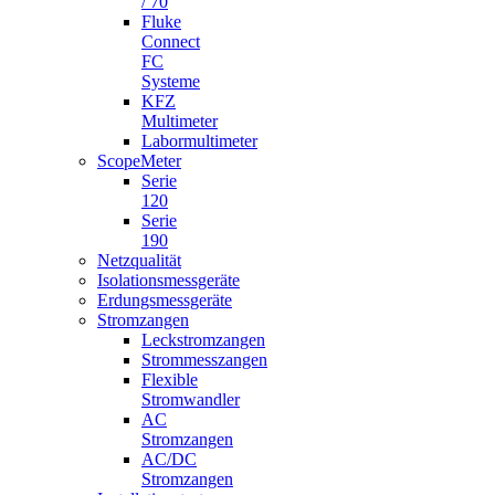
/ 70
Fluke
Connect
FC
Systeme
KFZ
Multimeter
Labormultimeter
ScopeMeter
Serie
120
Serie
190
Netzqualität
Isolationsmessgeräte
Erdungsmessgeräte
Stromzangen
Leckstromzangen
Strommesszangen
Flexible
Stromwandler
AC
Stromzangen
AC/DC
Stromzangen