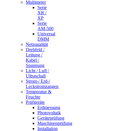
Multimeter
Serie
XR /
XP
Serie
AM-500
Universal
DMM
Netzqualität
Drehfeld /
Leitung /
Kabel /
Spannung
Licht / Luft /
Ultraschall
Strom-/ Erd-/
Leckstromzangen
Temperatur &
Feuchte
Prüfgeräte
Erdmessung
Photovoltaik
Geräteprüfung
Maschinenprüfung
Installation