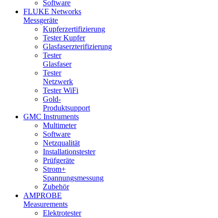
Software
FLUKE Networks
Messgeräte
Kupferzertifizierung
Tester Kupfer
Glasfaserzterifizierung
Tester
Glasfaser
Tester
Netzwerk
Tester WiFi
Gold-
Produktsupport
GMC Instruments
Multimeter
Software
Netzqualität
Installationstester
Prüfgeräte
Strom+
Spannungsmessung
Zubehör
AMPROBE
Measurements
Elektrotester