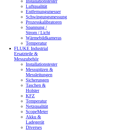
Installationstester
Luftqualität
Entfernungsmesser
Schwingungsmessung
Prozesskalibratoren
Spannung /
Strom / Licht
Wärmebildkameras
Temperatur
FLUKE Industrial
Ersatzteile &
Messzubehör
Installationstester
Messspitzen &
Messleitungen
Sicherungen
Taschen &
Holster
KFZ
Temperatur
Netzqualität
ScopeMeter
Akku &
Ladegerät
Diverses