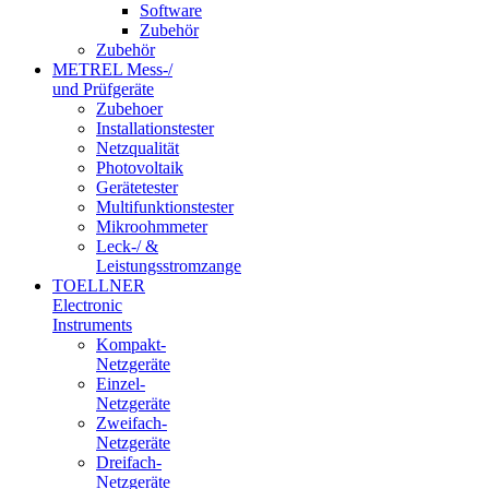
Software
Zubehör
Zubehör
METREL Mess-/
und Prüfgeräte
Zubehoer
Installationstester
Netzqualität
Photovoltaik
Gerätetester
Multifunktionstester
Mikroohmmeter
Leck-/ &
Leistungsstromzange
TOELLNER
Electronic
Instruments
Kompakt-
Netzgeräte
Einzel-
Netzgeräte
Zweifach-
Netzgeräte
Dreifach-
Netzgeräte