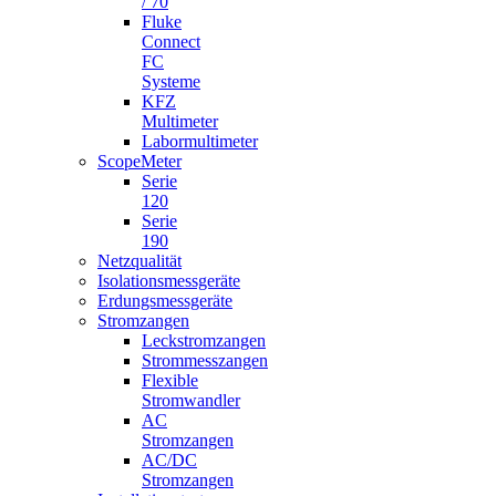
/ 70
Fluke
Connect
FC
Systeme
KFZ
Multimeter
Labormultimeter
ScopeMeter
Serie
120
Serie
190
Netzqualität
Isolationsmessgeräte
Erdungsmessgeräte
Stromzangen
Leckstromzangen
Strommesszangen
Flexible
Stromwandler
AC
Stromzangen
AC/DC
Stromzangen