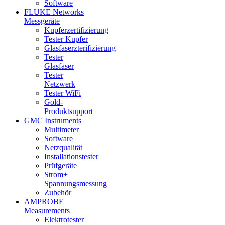
Software
FLUKE Networks
Messgeräte
Kupferzertifizierung
Tester Kupfer
Glasfaserzterifizierung
Tester
Glasfaser
Tester
Netzwerk
Tester WiFi
Gold-
Produktsupport
GMC Instruments
Multimeter
Software
Netzqualität
Installationstester
Prüfgeräte
Strom+
Spannungsmessung
Zubehör
AMPROBE
Measurements
Elektrotester