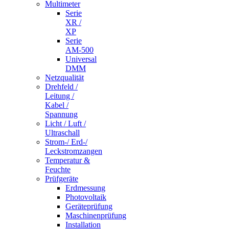
Multimeter
Serie
XR /
XP
Serie
AM-500
Universal
DMM
Netzqualität
Drehfeld /
Leitung /
Kabel /
Spannung
Licht / Luft /
Ultraschall
Strom-/ Erd-/
Leckstromzangen
Temperatur &
Feuchte
Prüfgeräte
Erdmessung
Photovoltaik
Geräteprüfung
Maschinenprüfung
Installation